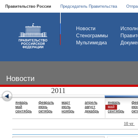
Правительство России
Председатель Правительства
Отпра
Новости
Исполн
Стенограммы
Правит
Мультимедиа
Докуме
Новости
2011
январь
февраль
март
апрель
январь
фе
май
июнь
июль
август
май
ию
сентябрь
октябрь
ноябрь
декабрь
сентябрь
окт
10 чт