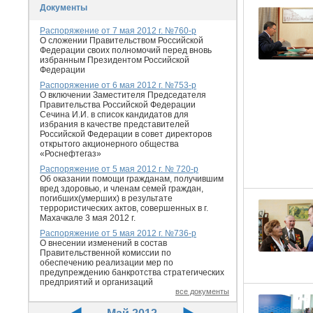
Документы
Распоряжение от 7 мая 2012 г. №760-р
О сложении Правительством Российской
Федерации своих полномочий перед вновь
избранным Президентом Российской
Федерации
Распоряжение от 6 мая 2012 г. №753-р
О включении Заместителя Председателя
Правительства Российской Федерации
Сечина И.И. в список кандидатов для
избрания в качестве представителей
Российской Федерации в совет директоров
открытого акционерного общества
«Роснефтегаз»
Распоряжение от 5 мая 2012 г. № 720-р
Об оказании помощи гражданам, получившим
вред здоровью, и членам семей граждан,
погибших(умерших) в результате
террористических актов, совершенных в г.
Махачкале 3 мая 2012 г.
Распоряжение от 5 мая 2012 г. №736-р
О внесении изменений в состав
Правительственной комиссии по
обеспечению реализации мер по
предупреждению банкротства стратегических
предприятий и организаций
все документы