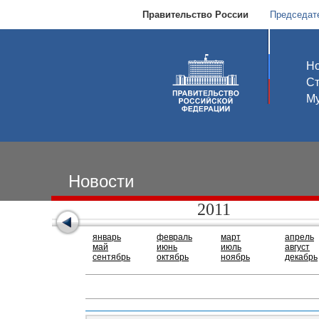
Правительство России
Председат
Но
С
Му
Новости
2011
январь
февраль
март
апрель
май
июнь
июль
август
сентябрь
октябрь
ноябрь
декабрь