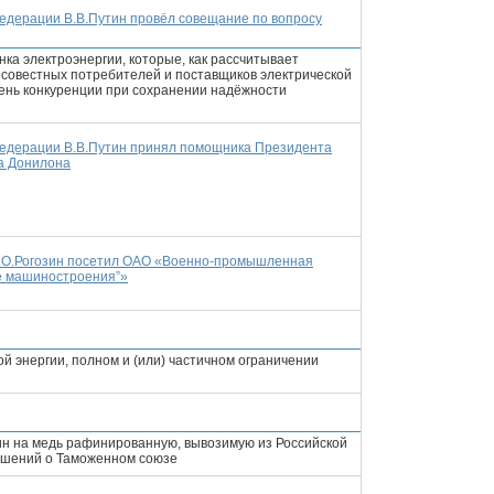
едерации В.В.Путин провёл совещание по вопросу
ка электроэнергии, которые, как рассчитывает
совестных потребителей и поставщиков электрической
вень конкуренции при сохранении надёжности
Федерации В.В.Путин принял помощника Президента
а Донилона
Д.О.Рогозин посетил ОАО «Военно-промышленная
е машиностроения”»
й энергии, полном и (или) частичном ограничении
н на медь рафинированную, вывозимую из Российской
лашений о Таможенном союзе