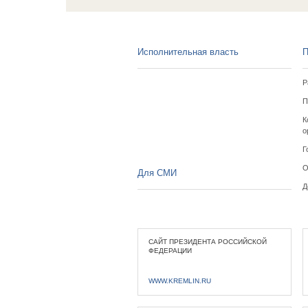
Исполнительная власть
П
Р
П
К
о
Г
О
Для СМИ
Д
САЙТ ПРЕЗИДЕНТА РОССИЙСКОЙ
ФЕДЕРАЦИИ
WWW.KREMLIN.RU