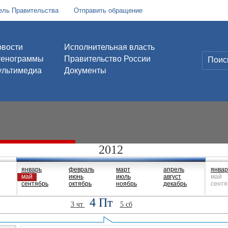
ель Правительства
Отправить обращение
вости
Исполнительная власть
тенограммы
Правительство России
льтимедиа
Документы
2012
январь
февраль
март
апрель
январ
май
июнь
июль
август
май
сентябрь
октябрь
ноябрь
декабрь
сентя
4 Пт
3 чт
5 сб