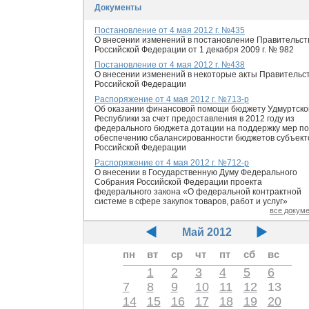
Документы
Постановление от 4 мая 2012 г. №435
О внесении изменений в постановление Правительст
Российской Федерации от 1 декабря 2009 г. № 982
Постановление от 4 мая 2012 г. №438
О внесении изменений в некоторые акты Правительс
Российской Федерации
Распоряжение от 4 мая 2012 г. №713-р
Об оказании финансовой помощи бюджету Удмуртско
Республики за счет предоставления в 2012 году из
федерального бюджета дотации на поддержку мер по
обеспечению сбалансированности бюджетов субъект
Российской Федерации
Распоряжение от 4 мая 2012 г. №712-р
О внесении в Государственную Думу Федерального
Собрания Российской Федерации проекта
федерального закона «О федеральной контрактной
системе в сфере закупок товаров, работ и услуг»
все докум
Май 2012
пн
вт
ср
чт
пт
сб
вс
1
2
3
4
5
6
7
8
9
10
11
12
13
14
15
16
17
18
19
20