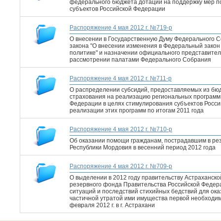
федерального бюджета дотации на поддержку мер 
субъектов Российской Федерации
Распоряжение 4 мая 2012 г. №719-р
О внесении в Государственную Думу Федерального 
закона "О внесении изменения в Федеральный закон 
политике" и назначении официального представител
рассмотрении палатами Федерального Собрания
Распоряжение 4 мая 2012 г. №711-р
О распределении субсидий, предоставляемых из бю
страхования на реализацию региональных программ
Федерации в целях стимулирования субъектов Росс
реализации этих программ по итогам 2011 года
Распоряжение 4 мая 2012 г. №710-р
Об оказании помощи гражданам, пострадавшим в ре
Республики Мордовия в весенний период 2012 года
Распоряжение 4 мая 2012 г. №709-р
О выделении в 2012 году правительству Астраханск
резервного фонда Правительства Российской Федер
ситуаций и последствий стихийных бедствий для ок
частичной утратой ими имущества первой необходим
февраля 2012 г. в г. Астрахани