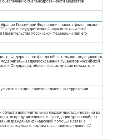
по обеспечению сбалансированности бюджетов
Собрания Российской Федерации проекта федерального
"О науке и государственной научно-технической
я Правительства Российской Федерации при его
джета Федерального фонда обязательного медицинского
 модернизации здравоохранения субъектов Российской
ийской Федерации, обеспечивших лучшие показатели
зультате паводка, произошедшего на территории
ой области дополнительных бюджетных ассигнований из
ации по предупреждению и ликвидации чрезвычайных
азания гражданам финансовой помощи в связи с
ости в результате взрыва газа, произошедшего 27