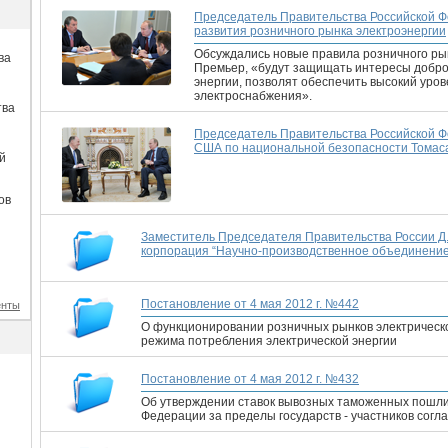
Председатель Правительства Российской Ф
развития розничного рынка электроэнергии
Обсуждались новые правила розничного рын
ва
Премьер, «будут защищать интересы добро
энергии, позволят обеспечить высокий уро
электроснабжения».
тва
Председатель Правительства Российской 
США по национальной безопасности Томас
й
ов
Заместитель Председателя Правительства России 
корпорация “Научно-производственное объединени
Постановление от 4 мая 2012 г. №442
енты
О функционировании розничных рынков электрическо
режима потребления электрической энергии
Постановление от 4 мая 2012 г. №432
Об утверждении ставок вывозных таможенных пошли
Федерации за пределы государств - участников сог