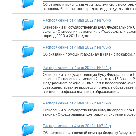
Об отмене и признании утратившими силу некоторых
вопросам безопасности средств индивидуальной за
Распоряжение от 4 мая 2012 г. №704-р
О внесении в Государственную Думу Федерального 
закона «О внесении изменений в Федеральный закон
период 2013 и 2014 годов».
Распоряжение от 4 мая 2012 г. №705-р
Об оказании помощи гражданам в связи с пожаром, п
Распоряжение от 4 мая 2012 г. №714-р
О внесении в Государственную Думу Федерального 
закона «О внесении изменений в статью 16 Закона 
Федерального закона «О высшем и послевузовском 
совершенствования процедур приема в образовател
высшего профессионального образования»
Распоряжение от 4 мая 2012 г. №712-р
О внесении в Государственную Думу Федерального 
закона «О федеральной контрактной системе в сфере 
Распоряжение от 4 мая 2012 г. №713-р
Об оказании финансовой помощи бюджету Удмуртской