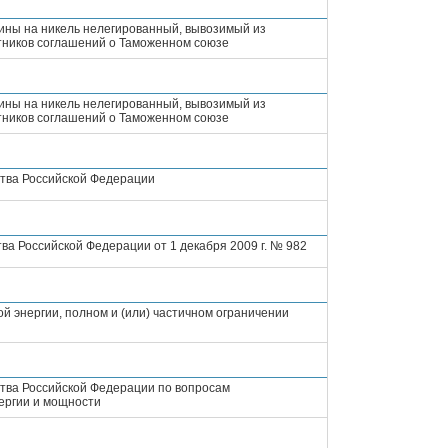
ины на никель нелегированный, вывозимый из
стников соглашений о Таможенном союзе
ины на никель нелегированный, вывозимый из
стников соглашений о Таможенном союзе
ства Российской Федерации
а Российской Федерации от 1 декабря 2009 г. № 982
й энергии, полном и (или) частичном ограничении
тва Российской Федерации по вопросам
ергии и мощности