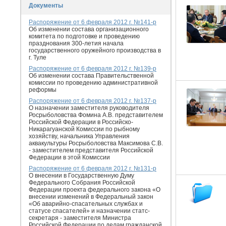
Документы
Распоряжение от 6 февраля 2012 г. №141-р
Об изменении состава организационного
комитета по подготовке и проведению
празднования 300-летия начала
государственного оружейного производства в
г. Туле
Распоряжение от 6 февраля 2012 г. №139-р
Об изменении состава Правительственной
комиссии по проведению административной
реформы
Распоряжение от 6 февраля 2012 г. №137-р
О назначении заместителя руководителя
Росрыболовства Фомина А.В. представителем
Российской Федерации в Российско-
Никарагуанской Комиссии по рыбному
хозяйству, начальника Управления
аквакультуры Росрыболовства Максимова С.В.
- заместителем представителя Российской
Федерации в этой Комиссии
Распоряжение от 6 февраля 2012 г. №131-р
О внесении в Государственную Думу
Федерального Собрания Российской
Федерации проекта федерального закона «О
внесении изменений в Федеральный закон
«Об аварийно-спасательных службах и
статусе спасателей» и назначении статс-
секретаря - заместителя Министра
Российской Федерации по делам гражданской