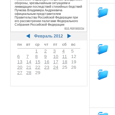
обороны, чрезвычайным ситуациям и
ликвидации последствий стихийных бедствий
Пучкова Владимира Андреевича
официальным представителем
Правительства Российской Федерации при
его рассмотрении палатами Федерального
Собрания Российской Федерации
все документы
Февраль 2012
пн
вт
ср
чт
пт
сб
вс
1
2
3
4
5
6
7
8
9
10
11
12
13
14
15
16
17
18
19
20
21
22
23
24
25
26
27
28
29