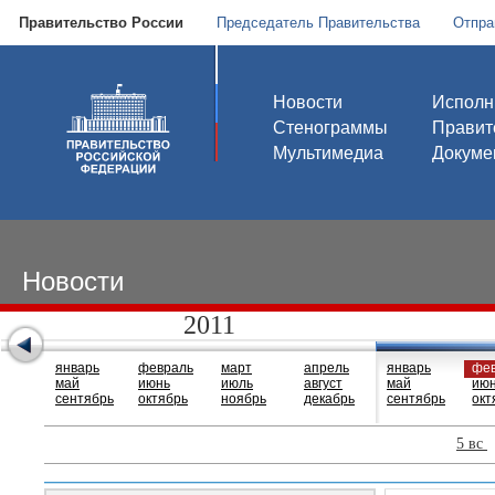
Правительство России
Председатель Правительства
Отпра
Новости
Исполн
Стенограммы
Правит
Мультимедиа
Докуме
Новости
2011
январь
февраль
март
апрель
январь
фе
май
июнь
июль
август
май
ию
сентябрь
октябрь
ноябрь
декабрь
сентябрь
окт
5 вс