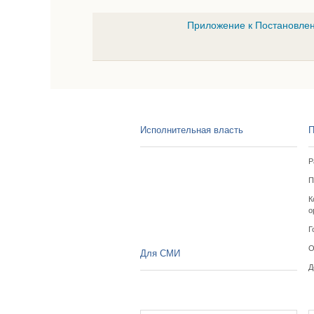
Приложение к Постановлен
Исполнительная власть
П
Р
П
К
о
Г
О
Для СМИ
Д