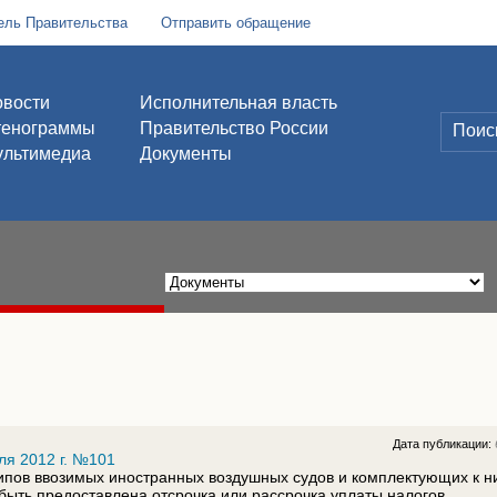
ель Правительства
Отправить обращение
вости
Исполнительная власть
тенограммы
Правительство России
льтимедиа
Документы
Дата публикации:
ля 2012 г. №101
ипов ввозимых иностранных воздушных судов и комплектующих к ни
быть предоставлена отсрочка или рассрочка уплаты налогов