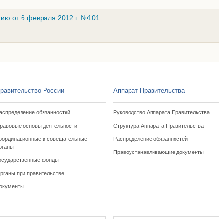
ию от 6 февраля 2012 г. №101
равительство России
Аппарат Правительства
аспределение обязанностей
Руководство Аппарата Правительства
равовые основы деятельности
Структура Аппарата Правительства
оординационные и совещательные
Распределение обязанностей
рганы
Правоустанавливающие документы
осударственные фонды
рганы при правительстве
окументы