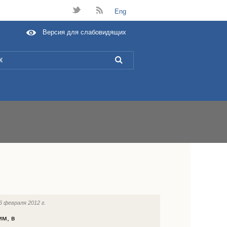
t
B
Eng
Версия для слабовидящих
L
6 февраля 2012 г.
м, в