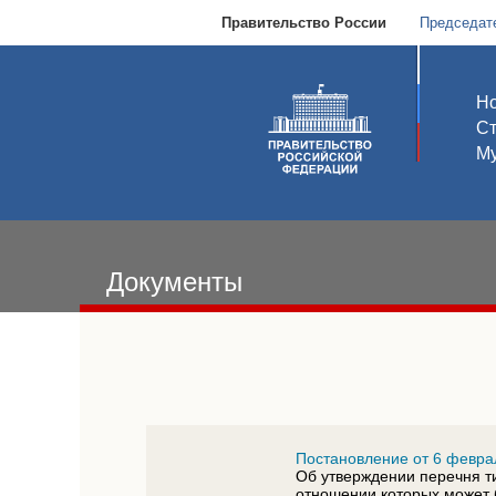
Правительство России
Председат
Но
С
Му
Документы
Постановление от 6 февра
Об утверждении перечня т
отношении которых может 