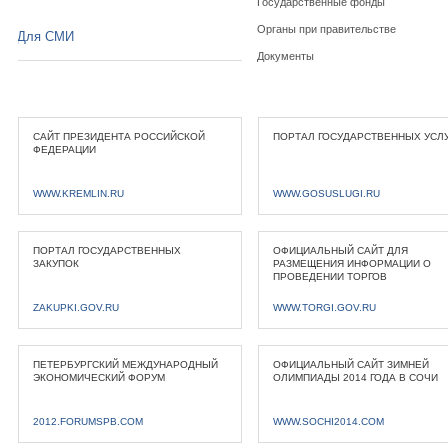
Государственные фонды
Органы при правительстве
Для СМИ
Документы
САЙТ ПРЕЗИДЕНТА РОССИЙСКОЙ
ПОРТАЛ ГОСУДАРСТВЕННЫХ УСЛ
ФЕДЕРАЦИИ
WWW.KREMLIN.RU
WWW.GOSUSLUGI.RU
ПОРТАЛ ГОСУДАРСТВЕННЫХ
ОФИЦИАЛЬНЫЙ САЙТ ДЛЯ
ЗАКУПОК
РАЗМЕЩЕНИЯ ИНФОРМАЦИИ О
ПРОВЕДЕНИИ ТОРГОВ
ZAKUPKI.GOV.RU
WWW.TORGI.GOV.RU
ПЕТЕРБУРГСКИЙ МЕЖДУНАРОДНЫЙ
ОФИЦИАЛЬНЫЙ САЙТ ЗИМНЕЙ
ЭКОНОМИЧЕСКИЙ ФОРУМ
ОЛИМПИАДЫ 2014 ГОДА В СОЧИ
2012.FORUMSPB.COM
WWW.SOCHI2014.COM