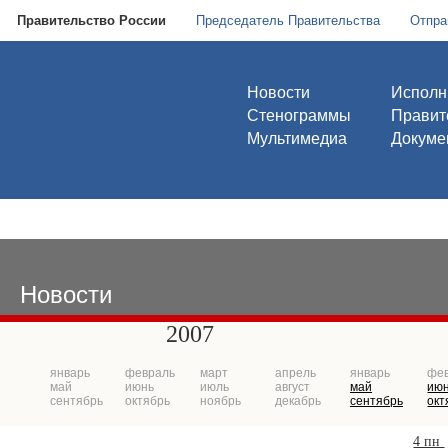
Правительство России
Председатель Правительства
Отпра
Новости
Исполн
Стенограммы
Правит
Мультимедиа
Докуме
Новости
2007
январь
февраль
март
апрель
январь
фе
май
июнь
июль
август
май
ию
сентябрь
октябрь
ноябрь
декабрь
сентябрь
окт
4 пн