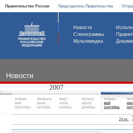
Правительство России
Председатель Правительства
Отпра
Новости
Исполн
Стенограммы
Правит
Мультимедиа
Докуме
Новости
2007
январь
февраль
март
апрель
январь
фе
май
июнь
июль
август
май
ию
сентябрь
октябрь
ноябрь
декабрь
сентябрь
окт
24 вс