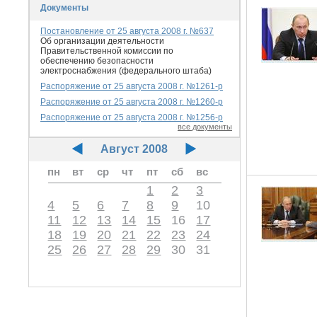
Документы
Постановление от 25 августа 2008 г. №637
Об организации деятельности
Правительственной комиссии по
обеспечению безопасности
электроснабжения (федерального штаба)
Распоряжение от 25 августа 2008 г. №1261-р
Распоряжение от 25 августа 2008 г. №1260-р
Распоряжение от 25 августа 2008 г. №1256-р
все документы
Август 2008
пн
вт
ср
чт
пт
сб
вс
1
2
3
4
5
6
7
8
9
10
11
12
13
14
15
16
17
18
19
20
21
22
23
24
25
26
27
28
29
30
31