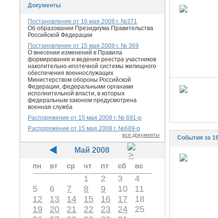
Документы
Постановление от 16 мая 2008 г. №371
Об образовании Президиума Правительства
Российской Федерации
Постановление от 15 мая 2008 г. № 369
О внесении изменений в Правила
формирования и ведения реестра участников
накопительно-ипотечной системы жилищного
обеспечения военнослужащих
Министерством обороны Российской
Федерации, федеральными органами
исполнительной власти, в которых
федеральным законом предусмотрена
военная служба
Распоряжение от 15 мая 2008 г. № 691-р
Распоряжение от 15 мая 2008 г. №689-р
все документы
События за 1
Май 2008
пн
вт
ср
чт
пт
сб
вс
1
2
3
4
5
6
7
8
9
10
11
12
13
14
15
16
17
18
19
20
21
22
23
24
25