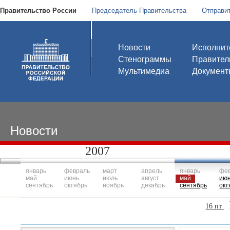
Правительство России
Председатель Правительства
Отправи
Новости
Исполнит
Стенограммы
Правител
Мультимедиа
Документ
Новости
2007
январь
февраль
март
апрель
январь
фе
май
июнь
июль
август
май
ию
сентябрь
октябрь
ноябрь
декабрь
сентябрь
окт
16 пт