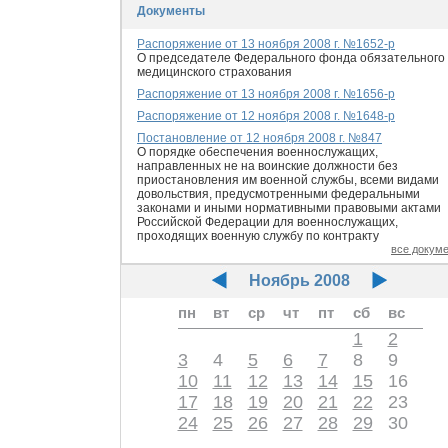
Документы
Распоряжение от 13 ноября 2008 г. №1652-р
О председателе Федерального фонда обязательного
медицинского страхования
Распоряжение от 13 ноября 2008 г. №1656-р
Распоряжение от 12 ноября 2008 г. №1648-р
Постановление от 12 ноября 2008 г. №847
О порядке обеспечения военнослужащих,
направленных не на воинские должности без
приостановления им военной службы, всеми видами
довольствия, предусмотренными федеральными
законами и иными нормативными правовыми актами
Российской Федерации для военнослужащих,
проходящих военную службу по контракту
все докум
Ноябрь 2008
пн
вт
ср
чт
пт
сб
вс
1
2
3
4
5
6
7
8
9
10
11
12
13
14
15
16
17
18
19
20
21
22
23
24
25
26
27
28
29
30