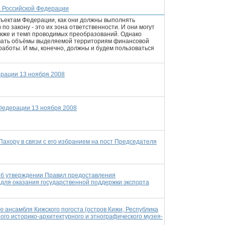
а Российской Федерации
бъектам Федерации, как они должны выполнять
о закону - это их зона ответственности. И они могут
акже и темп проводимых преобразований. Однако
вать объёмы выделяемой территориям финансовой
аботы. И мы, конечно, должны и будем пользоваться
ерации 13 ноября 2008
Федерации 13 ноября 2008
ахору в связи с его избранием на пост Председателя
об утверждении Правил предоставления
 для оказания государственной поддержки экспорта
 ансамбля Кижского погоста (остров Кижи, Республика
го историко-архитектурного и этнографического музея-