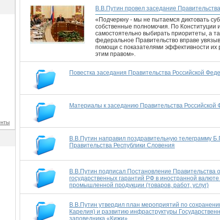
В.В.Путин провел заседание Правительств
«Подчеркну - мы не пытаемся диктовать су
собственные полномочия. По Конституции и п
самостоятельно выбирать приоритеты, а т
федеральное Правительство вправе увязы
помощи с показателями эффективности их р
этим правом».
Повестка заседания Правительства Российской Фед
Материалы к заседанию Правительства Российской 
енты
В.В.Путин направил поздравительную телеграмму Б.П
Правительства Республики Словения
В.В.Путин подписал Постановление Правительства 
государственных гарантий РФ в иностранной валюте
промышленной продукции (товаров, работ, услуг)
В.В.Путин утвердил план мероприятий по сохранению
Карелия) и развитию инфраструктуры Государственно
заповедника «Кижи»