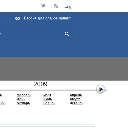
t
B
Eng
Версия для слабовидящих
L
2009
ь
февраль
март
апрель
июнь
июль
август
брь
октябрь
ноябрь
декабрь