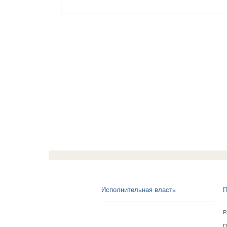
Исполнительная власть
П
Р
П