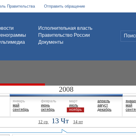
ель Правительства
Отправить обращение
вости
Исполнительная власть
тенограммы
Правительство России
льтимедиа
Документы
2008
январь
февраль
март
апрель
январ
май
июнь
июль
август
май
сентябрь
октябрь
ноябрь
декабрь
сентя
13 Чт
12 ср
14 пт