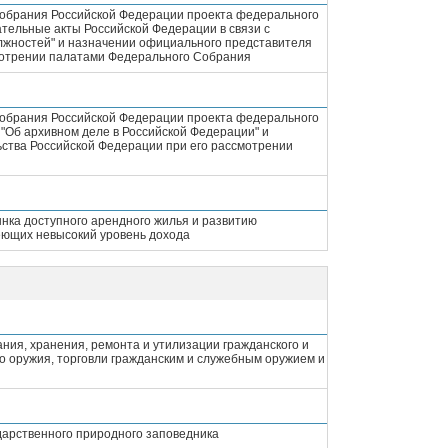
Собрания Российской Федерации проекта федерального
ательные акты Российской Федерации в связи с
жностей" и назначении официального представителя
мотрении палатами Федерального Собрания
Собрания Российской Федерации проекта федерального
"Об архивном деле в Российской Федерации" и
ства Российской Федерации при его рассмотрении
нка доступного арендного жилья и развитию
еющих невысокий уровень дохода
ния, хранения, ремонта и утилизации гражданского и
о оружия, торговли гражданским и служебным оружием и
дарственного природного заповедника