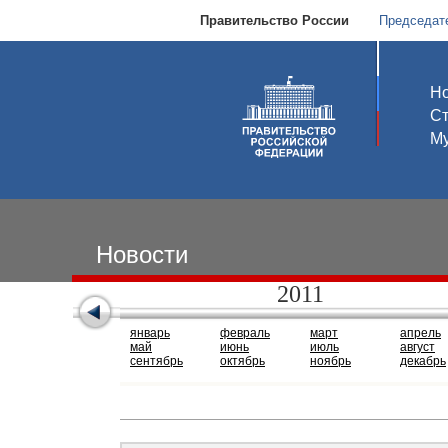
Правительство России
Председат
Но
С
Му
Новости
2011
январь
февраль
март
апрель
май
июнь
июль
август
сентябрь
октябрь
ноябрь
декабрь