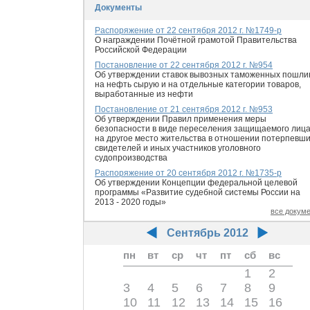
Документы
Распоряжение от 22 сентября 2012 г. №1749-р
O награждении Почётной грамотой Правительства
Российской Федерации
Постановление от 22 сентября 2012 г. №954
Об утверждении ставок вывозных таможенных пошли
на нефть сырую и на отдельные категории товаров,
выработанные из нефти
Постановление от 21 сентября 2012 г. №953
Об утверждении Правил применения меры
безопасности в виде переселения защищаемого лиц
на другое место жительства в отношении потерпевши
свидетелей и иных участников уголовного
судопроизводства
Распоряжение от 20 сентября 2012 г. №1735-р
Об утверждении Концепции федеральной целевой
программы «Развитие судебной системы России на
2013 - 2020 годы»
все докум
Сентябрь 2012
пн
вт
ср
чт
пт
сб
вс
1
2
3
4
5
6
7
8
9
10
11
12
13
14
15
16