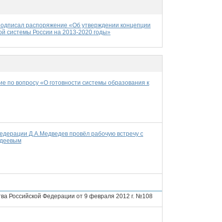
подписал распоряжение «Об утверждении концепции
й системы России на 2013-2020 годы»
е по вопросу «О готовности системы образования к
едерации Д.А.Медведев провёл рабочую встречу с
рдеевым
ва Российской Федерации от 9 февраля 2012 г. №108