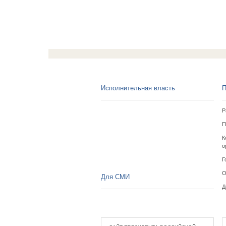
Исполнительная власть
П
Р
П
К
о
Г
О
Для СМИ
Д