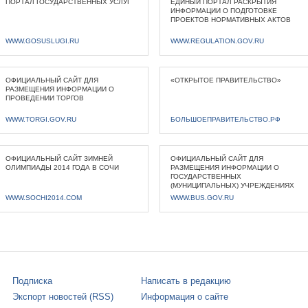
ПОРТАЛ ГОСУДАРСТВЕННЫХ УСЛУГ
ЕДИНЫЙ ПОРТАЛ РАСКРЫТИЯ
ИНФОРМАЦИИ О ПОДГОТОВКЕ
ПРОЕКТОВ НОРМАТИВНЫХ АКТОВ
WWW.GOSUSLUGI.RU
WWW.REGULATION.GOV.RU
ОФИЦИАЛЬНЫЙ САЙТ ДЛЯ
«ОТКРЫТОЕ ПРАВИТЕЛЬСТВО»
РАЗМЕЩЕНИЯ ИНФОРМАЦИИ О
ПРОВЕДЕНИИ ТОРГОВ
WWW.TORGI.GOV.RU
БОЛЬШОЕПРАВИТЕЛЬСТВО.РФ
ОФИЦИАЛЬНЫЙ САЙТ ЗИМНЕЙ
ОФИЦИАЛЬНЫЙ САЙТ ДЛЯ
ОЛИМПИАДЫ 2014 ГОДА В СОЧИ
РАЗМЕЩЕНИЯ ИНФОРМАЦИИ О
ГОСУДАРСТВЕННЫХ
(МУНИЦИПАЛЬНЫХ) УЧРЕЖДЕНИЯХ
WWW.SOCHI2014.COM
WWW.BUS.GOV.RU
Подписка
Написать в редакцию
Экспорт новостей (RSS)
Информация о сайте