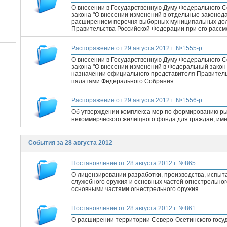
О внесении в Государственную Думу Федерального 
закона "О внесении изменений в отдельные законод
расширением перечня выборных муниципальных дол
Правительства Российской Федерации при его расс
Распоряжение от 29 августа 2012 г. №1555-р
О внесении в Государственную Думу Федерального 
закона "О внесении изменений в Федеральный закон 
назначении официального представителя Правитель
палатами Федерального Собрания
Распоряжение от 29 августа 2012 г. №1556-р
Об утверждении комплекса мер по формированию ры
некоммерческого жилищного фонда для граждан, им
События за 28 августа 2012
Постановление от 28 августа 2012 г. №865
О лицензировании разработки, производства, испыта
служебного оружия и основных частей огнестрельног
основными частями огнестрельного оружия
Постановление от 28 августа 2012 г. №861
О расширении территории Северо-Осетинского госу