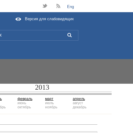
t
B
Eng
Версия для слабовидящих
L
2013
ь
февраль
март
апрель
июнь
июль
август
брь
октябрь
ноябрь
декабрь