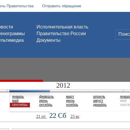
ель Правительства
Отправить обращение
вости
Исполнительная власть
тенограммы
Правительство России
льтимедиа
Документы
2012
январь
февраль
март
апрель
январ
май
июнь
июль
август
май
сентябрь
октябрь
ноябрь
декабрь
сентя
22 Сб
21 пт
23 вс