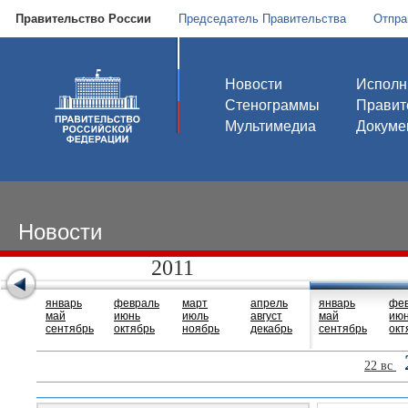
Правительство России
Председатель Правительства
Отпра
Новости
Исполн
Стенограммы
Правит
Мультимедиа
Докуме
Новости
2011
январь
февраль
март
апрель
январь
фе
май
июнь
июль
август
май
ию
сентябрь
октябрь
ноябрь
декабрь
сентябрь
окт
22 вс