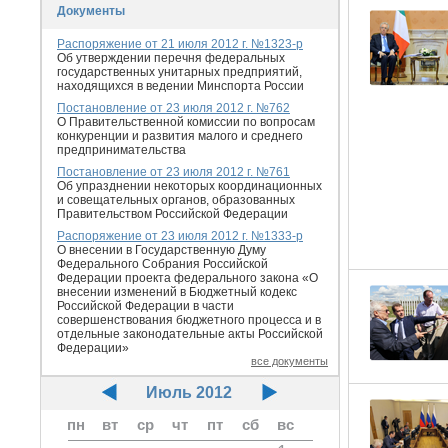
Документы
Распоряжение от 21 июля 2012 г. №1323-р
Об утверждении перечня федеральных
государственных унитарных предприятий,
находящихся в ведении Минспорта России
Постановление от 23 июля 2012 г. №762
О Правительственной комиссии по вопросам
конкуренции и развития малого и среднего
предпринимательства
Постановление от 23 июля 2012 г. №761
Об упразднении некоторых координационных
и совещательных органов, образованных
Правительством Российской Федерации
Распоряжение от 23 июля 2012 г. №1333-р
О внесении в Государственную Думу
Федерального Собрания Российской
Федерации проекта федерального закона «О
внесении изменений в Бюджетный кодекс
Российской Федерации в части
совершенствования бюджетного процесса и в
отдельные законодательные акты Российской
Федерации»
все документы
Июль 2012
пн
вт
ср
чт
пт
сб
вс