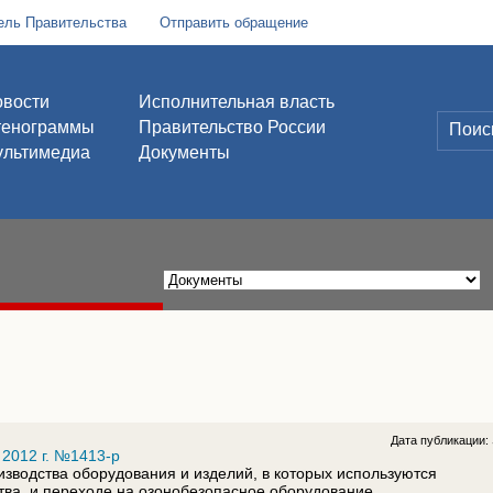
ель Правительства
Отправить обращение
вости
Исполнительная власть
тенограммы
Правительство России
льтимедиа
Документы
Дата публикации:
 2012 г. №1413-р
изводства оборудования и изделий, в которых используются
а, и переходе на озонобезопасное оборудование