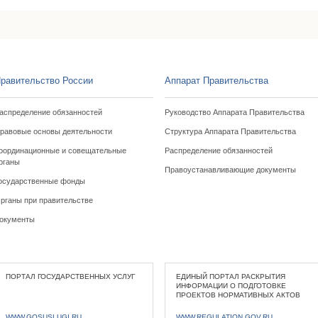
равительство России
Аппарат Правительства
аспределение обязанностей
Руководство Аппарата Правительства
равовые основы деятельности
Структура Аппарата Правительства
оординационные и совещательные
Распределение обязанностей
рганы
Правоустанавливающие документы
осударственные фонды
рганы при правительстве
окументы
ПОРТАЛ ГОСУДАРСТВЕННЫХ УСЛУГ
ЕДИНЫЙ ПОРТАЛ РАСКРЫТИЯ
ИНФОРМАЦИИ О ПОДГОТОВКЕ
ПРОЕКТОВ НОРМАТИВНЫХ АКТОВ
WWW.GOSUSLUGI.RU
WWW.REGULATION.GOV.RU