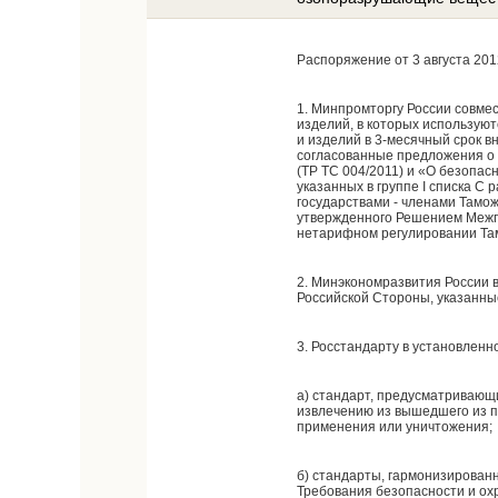
Распоряжение от 3 августа 201
1. Минпромторгу России совме
изделий, в которых использую
и изделий в 3-месячный срок 
согласованные предложения о 
(ТР ТС 004/2011) и «О безопа
указанных в группе I списка С
государствами - членами Тамож
утвержденного Решением Межго
нетарифном регулировании Там
2. Минэкономразвития России 
Российской Стороны, указанны
3. Росстандарту в установленн
а) стандарт, предусматривающ
извлечению из вышедшего из 
применения или уничтожения;
б) стандарты, гармонизирован
Требования безопасности и ох