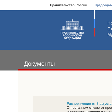
Правительство России
Председат
Но
С
Му
Документы
Распоряжение от 3 августа
О поэтапном отказе от про
озоноразрушающие веществ