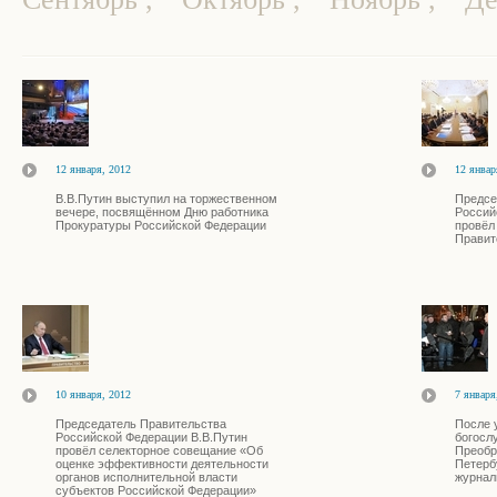
12 января, 2012
12 январ
В.В.Путин выступил на торжественном
Предсе
вечере, посвящённом Дню работника
Россий
Прокуратуры Российской Федерации
провёл
Правит
10 января, 2012
7 января
Председатель Правительства
После 
Российской Федерации В.В.Путин
богосл
провёл селекторное совещание «Об
Преобр
оценке эффективности деятельности
Петерб
органов исполнительной власти
журнал
субъектов Российской Федерации»