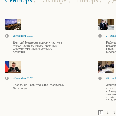
28 сентября, 2012
27 сентя
Дмитрий Медведев принял участие в
Рабоча
Международном инвестиционном
Владим
форуме «Ялтинские деловые
Правит
встречи»
Медве
27 сентября, 2012
26 сентя
Заседание Правительства Российской
Дмитри
Федерации
селект
«О ход
энерге
хозяйс
2012-2
2
3
1