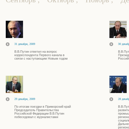
31 декабря, 2009
30 декаб
В.В.Путин ответил на вопрос
В.В.Пу
корреспондента Первого канала в
Презид
связи с наступающим Новым годом
Россий
29 декабря, 2009
28 декаб
По итогам поездки в Приморский край
В.В.Пу
Председатель Правительства
развит
Российской Федерации В.В.Путин
промыш
побеседовал с журналистами
регион
социал
Дальне
регион