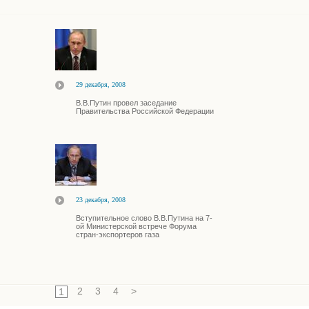
29 декабря, 2008
В.В.Путин провел заседание
Правительства Российской Федерации
23 декабря, 2008
Вступительное слово В.В.Путина на 7-
ой Министерской встрече Форума
стран-экспортеров газа
2
3
4
>
1