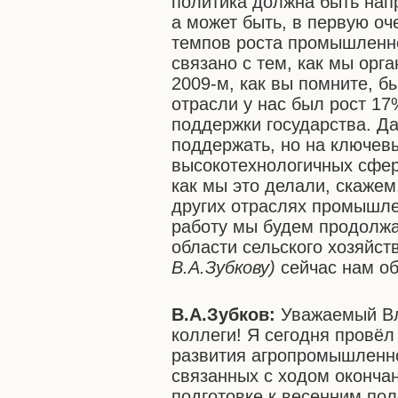
политика должна быть нап
а может быть, в первую оч
темпов роста промышленно
связано с тем, как мы орг
2009-м, как вы помните, б
отрасли у нас был рост 17
поддержки государства. Да
поддержать, но на ключев
высокотехнологичных сфера
как мы это делали, скажем
других отраслях промышле
работу мы будем продолжат
области сельского хозяйст
В.А.Зубкову)
сейчас нам об
В.А.Зубков:
Уважаемый Вл
коллеги! Я сегодня провё
развития агропромышленно
связанных с ходом окончан
подготовке к весенним по