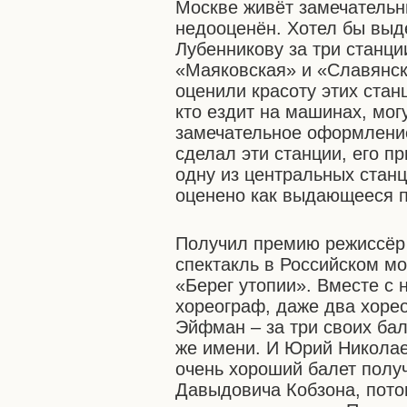
Москве живёт замечательн
недооценён. Хотел бы выд
Лубенникову за три станци
«Маяковская» и «Славянски
оценили красоту этих стан
кто ездит на машинах, мог
замечательное оформление.
сделал эти станции, его п
одну из центральных стан
оценено как выдающееся 
Получил премию режиссёр
спектакль в Российском
мо
«Берег утопии». Вместе с
хореограф, даже два хоре
Эйфман – за три своих бал
же имени. И Юрий Николае
очень хороший балет полу
Давыдовича Кобзона, потом