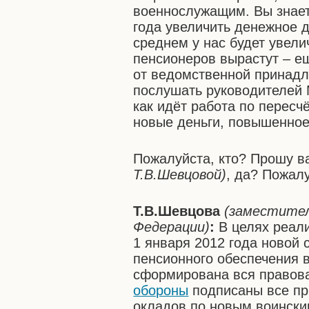
военнослужащим. Вы знает
года увеличить денежное 
среднем у нас будет увели
пенсионеров вырастут – ещ
от ведомственной принадле
послушать руководителей 
как идёт работа по пересч
новые деньги, повышенное
Пожалуйста, кто? Прошу в
Т.В.Шевцовой)
, да? Пожал
Т.В.Шевцова
(заместител
Федерации)
:
В целях реали
1 января 2012 года новой
пенсионного обеспечения 
сформирована вся правова
обороны
подписаны все пр
окладов по новым воински