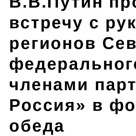
В.В.Путин п
встречу с ру
регионов Се
федерального
членами пар
Россия» в фо
обеда