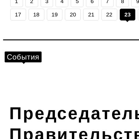
1
2
3
4
5
6
7
8
17
18
19
20
21
22
23
События
Председател
Правительст