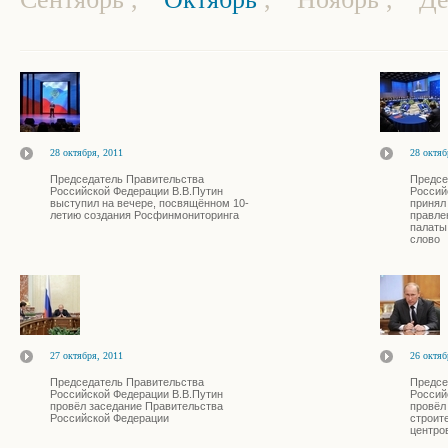
28 октября, 2011
28 октяб
Председатель Правительства
Предсе
Российской Федерации В.В.Путин
Россий
выступил на вечере, посвящённом 10-
принял
летию создания Росфинмониторинга
правле
палаты
слово
27 октября, 2011
26 октяб
Председатель Правительства
Предсе
Российской Федерации В.В.Путин
Россий
провёл заседание Правительства
провёл
Российской Федерации
строит
центро