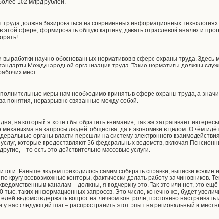
более 102 млрд рублей.
 труда должна базироваться на современных информационных технологиях к
 в этой сфере, формировать общую картину, давать отраслевой анализ и про
корять!
 и выработки научно обоснованных нормативов в сфере охраны труда. Здесь
стандарты Международной организации труда. Такие нормативы должны служ
рабочих мест.
ополнительные меры нам необходимо принять в сфере охраны труда, а значи
два понятия, неразрывно связанные между собой.
дня, на который я хотел бы обратить внимание, так же затрагивает интересы
 механизма на запросы людей, общества, да и экономики в целом. О чём идёт
едеральные органы власти перешли на систему электронного взаимодействия 
х услуг, которые предоставляют 56 федеральных ведомств, включая Пенсион
ругие, – то есть это действительно массовые услуги.
итоги. Раньше людям приходилось самим собирать справки, выписки всякие из
 по кругу всевозможные конторы, фактически делать работу за чиновников. 
едомственным каналам – должны, я подчеркну это. Так это или нет, это ещё 
0 тыс. таких информационных запросов. Это число, конечно же, будет увелич
телей ведомств держать вопрос на личном контроле, постоянно настраивать
ди у нас следующий шаг – распространить этот опыт на региональный и мест