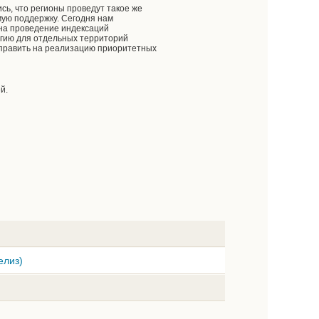
ь, что регионы проведут такое же
ую поддержку. Сегодня нам
на проведение индексаций
ергию для отдельных территорий
направить на реализацию приоритетных
й.
елиз)