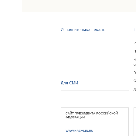
Исполнительная власть
П
Р
П
К
о
Г
О
Для СМИ
Д
САЙТ ПРЕЗИДЕНТА РОССИЙСКОЙ
ФЕДЕРАЦИИ
WWW.KREMLIN.RU