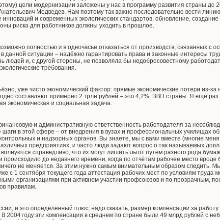
оэтому) цели модернизации заложены у нас в программу развития страны до 2
Анатольевич Медведев. Нам поэтому так важно последовательно вести лини
инноваций и современных экологических стандартов, обновление, создание 
оны риска для работников должны уходить в прошлое.
возможно полностью и в одночасье отказаться от производств, связанных с 
 в данной ситуации – надёжно гарантировать права и законные интересы труд
ь людей и, с другой стороны, не позволяла бы недобросовестному работода
 экологические требования.
рьёзно, уже чисто экономический фактор: прямые экономические потери из-з
годно составляют примерно 2 трлн рублей – это 4,2% ВВП страны. Я ещё раз 
ая экономическая и социальная задача.
финансовую и административную ответственность работодателя за несоблюд
е шаги в этой сфере – от внедрения в вузах и профессиональных училищах о
онтрольных и надзорных органов. Вы знаете, мы с вами вместе (многие меня
различных предприятиях, и часто люди задают вопрос о так называемых допл
волнуются справедливо, что их могут лишить льгот путём разного рода бумаж
и происходило до недавнего времени, когда по отчётам рабочее место вроде 
ничего не меняется. За этим нужно самым внимательным образом следить. 
уже с 1 сентября текущего года аттестация рабочих мест по условиям труда 
ыми организациями при активном участии профсоюзов и по прозрачным, пон
ков правилам.
оссии, и это определённый плюс, надо сказать, размер компенсации за работу
 В 2004 году эти компенсации в среднем по стране были 49 млрд рублей с неб