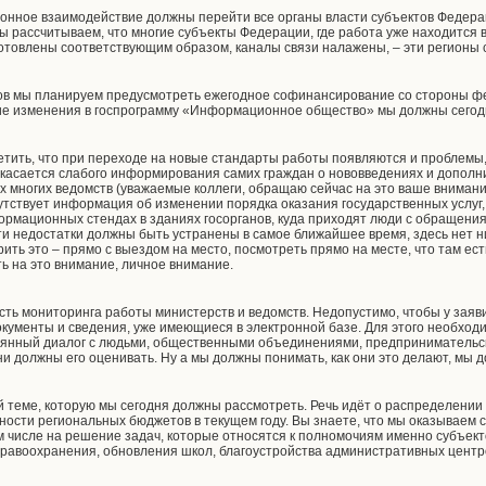
тронное взаимодействие должны перейти все органы власти субъектов Федера
мы рассчитываем, что многие субъекты Федерации, где работа уже находится 
товлены соответствующим образом, каналы связи налажены, – эти регионы 
нов мы планируем предусмотреть ежегодное софинансирование со стороны ф
ие изменения в госпрограмму «Информационное общество» мы должны сегод
етить, что при переходе на новые стандарты работы появляются и проблемы, 
 касается слабого информирования самих граждан о нововведениях и дополн
ах многих ведомств (уважаемые коллеги, обращаю сейчас на это ваше вниман
отсутствует информация об изменении порядка оказания государственных услу
формационных стендах в зданиях госорганов, куда приходят люди с обращени
эти недостатки должны быть устранены в самое ближайшее время, здесь нет н
ть это – прямо с выездом на место, посмотреть прямо на месте, что там ест
ть на это внимание, личное внимание.
сть мониторинга работы министерств и ведомств. Недопустимо, чтобы у заяв
кументы и сведения, уже имеющиеся в электронной базе. Для этого необход
оянный диалог с людьми, общественными объединениями, предпринимательс
ни должны его оценивать. Ну а мы должны понимать, как они это делают, мы д
й теме, которую мы сегодня должны рассмотреть. Речь идёт о распределени
ости региональных бюджетов в текущем году. Вы знаете, что мы оказываем
м числе на решение задач, которые относятся к полномочиям именно субъек
авоохранения, обновления школ, благоустройства административных центров