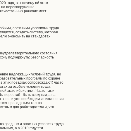
020 года, вот почему об этом
ю на перевооружение
качественных рабочих мест.
особыми, сложными условиями труда.
ящихся, создать систему, которая
телю экономить на стандартах
а неудовлетворительного состояния
хочу подчеркнуть: безопасность
ение надлежащих условий труда, но
бразовательных программ по охране
 в этих поездках сопровождают) часто
атах за особые условия труда.
ной эквилибристики. Часто так и
бы перестаёт быть вредным, а на
Мы внесли уже необходимые изменения
может проводиться только
ятным для работодателя и, что
 во вредных и опасных условиях труда
ольшим, а в 2010 году эти