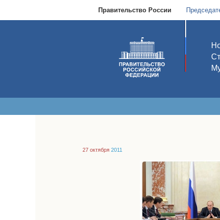
Правительство России
Председат
Но
С
Му
27 октября
2011