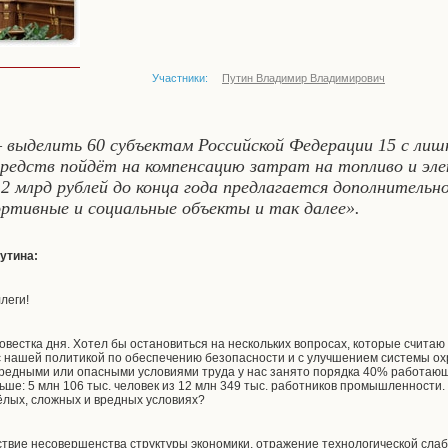
Участники:
Путин Владимир Владимирович
 выделить 60 субъектам Российской Федерации 15 с лишн
средств пойдёт на компенсацию затрат на топливо и эл
,2 млрд рублей до конца года предлагается дополнитель
ортивные и социальные объекты и так далее».
утина:
леги!
овестка дня. Хотел бы остановиться на нескольких вопросах, которые считаю
с нашей политикой по обеспечению безопасности и с улучшением системы ох
вредными или опасными условиями труда у нас занято порядка 40% работаю
льше: 5 млн 106 тыс. человек из 12 млн 349 тыс. работников промышленности
ёлых, сложных и вредных условиях?
дствие несовершенства структуры экономики, отражение технологической слаб