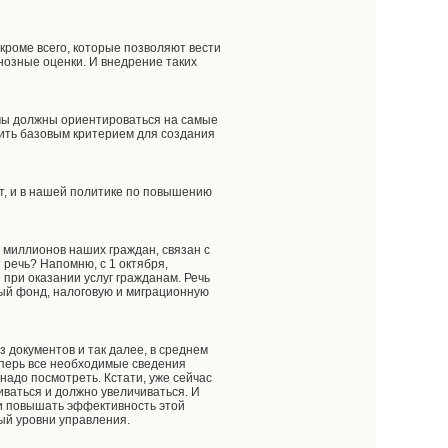
роме всего, которые позволяют вести
гнозные оценки. И внедрение таких
 мы должны ориентироваться на самые
ить базовым критерием для создания
т, и в нашей политике по повышению
 миллионов наших граждан, связан с
 речь? Напомню, с 1 октября,
при оказании услуг гражданам. Речь
ный фонд, налоговую и миграционную
 документов и так далее, в среднем
Теперь все необходимые сведения
надо посмотреть. Кстати, уже сейчас
иваться и должно увеличиваться. И
 и повышать эффективность этой
ный уровни управления.