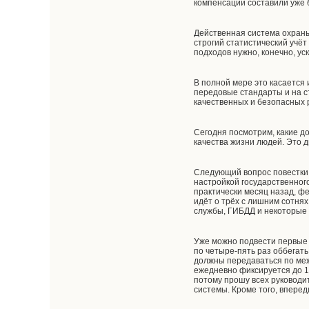
компенсации составили уже 
Действенная система охраны
строгий статистический учёт
подходов нужно, конечно, ус
В полной мере это касается
передовые стандарты и на 
качественных и безопасных 
Сегодня посмотрим, какие д
качества жизни людей. Это 
Следующий вопрос повестки 
настройкой государственного
практически месяц назад, ф
идёт о трёх с лишним сотня
службы, ГИБДД и некоторые д
Уже можно подвести первые 
по четыре-пять раз оббегать
должны передаваться по межв
ежедневно фиксируется до 1
потому прошу всех руководи
системы. Кроме того, впере