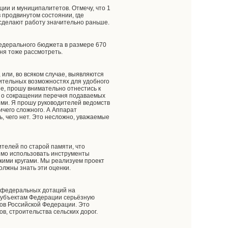
ции и муниципалитетов. Отмечу, что 1
в продвинутом состоянии, где
сделают работу значительно раньше.
едерального бюджета в размере 670
ня тоже рассмотреть.
или, во всяком случае, выявляются
ительных возможностях для удобного
ие, прошу внимательно отнестись к
г, о сокращении перечня подаваемых
ями. Я прошу руководителей ведомств
ичего сложного. А Аппарат
ь, чего нет. Это несложно, уважаемые
ителей по старой памяти, что
имо использовать инструменты
кими кругами. Мы реализуем проект
олжны знать эти оценки.
и федеральных дотаций на
 субъектам Федерации серьёзную
тов Российской Федерации. Это
, строительства сельских дорог.