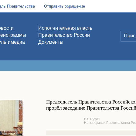
ель Правительства
Отправить обращение
вости
Исполнительная власть
тенограммы
Правительство России
льтимедиа
Документы
Председатель Правительства Российск
провёл заседание Правительства Росси
В.В.Путин
На заседании Правительства Ро