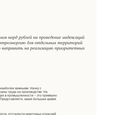
им млрд рублей на проведение индексаций
ектроэнергию для отдельных территорий
но направить на реализацию приоритетных
 наиболее важными. Начну с
раны труда на производстве. На
щих в промышленности – это примерно
. Представляете, какая большая армия
ости, отсталости некоторых отраслей.