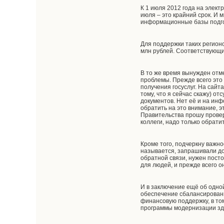
К 1 июля 2012 года на элек
июля – это крайний срок. И 
информационные базы подго
Для поддержки таких регио
млн рублей. Соответствующ
В то же время вынужден отм
проблемы. Прежде всего это
получения госуслуг. На сайт
тому, что я сейчас скажу) 
документов. Нет её и на ин
обратить на это внимание, 
Правительства прошу провери
коллеги, надо только обрати
Кроме того, подчеркну важно
называется, запрашивали до
обратной связи, нужен пост
для людей, и прежде всего о
И в заключение ещё об одно
обеспечение сбалансированн
финансовую поддержку, в то
программы модернизации здр