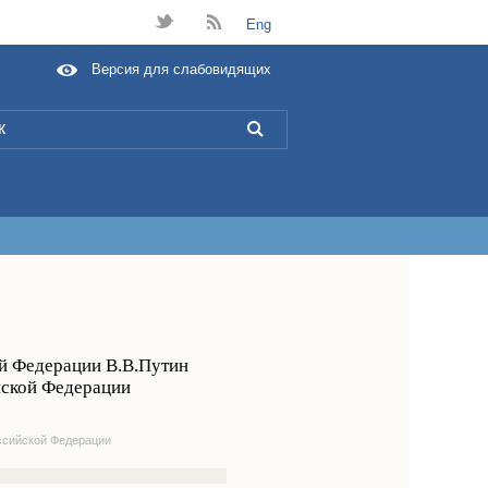
t
B
Eng
Версия для слабовидящих
L
ой Федерации В.В.Путин
йской Федерации
ссийской Федерации