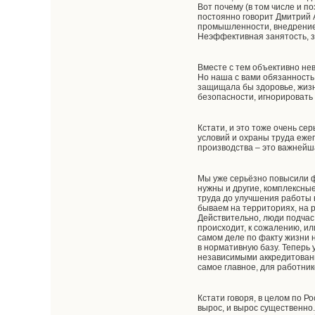
Вот почему (в том числе и п
постоянно говорит Дмитрий 
промышленности, внедрение 
Неэффективная занятость, з
Вместе с тем объективно не
Но наша с вами обязанность
защищала бы здоровье, жизн
безопасности, игнорировать
Кстати, и это тоже очень се
условий и охраны труда еже
производства – это важнейш
Мы уже серьёзно повысили 
нужны и другие, комплексны
труда до улучшения работы к
бываем на территориях, на 
Действительно, люди подчас 
происходит, к сожалению, ил
самом деле по факту жизни 
в нормативную базу. Теперь 
независимыми аккредитованн
самое главное, для работни
Кстати говоря, в целом по Р
вырос, и вырос существенно.