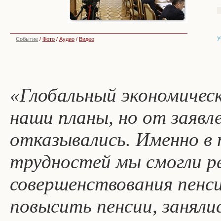
У
Событие
/
Фото
/
Аудио
/
Видео
«Глобальный экономическ
наши планы, но от заявл
отказывались. Именно в 
трудностей мы смогли р
совершенствования пенс
повысить пенсии, заняли