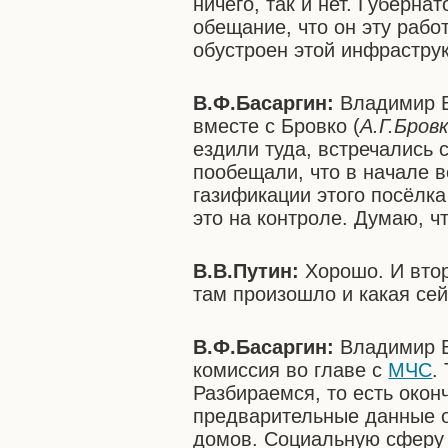
ничего, так и нет. Губерна
обещание, что он эту рабо
обустроен этой инфрастру
В.Ф.Басаргин:
Владимир В
вместе с Бровко (
А.Г.Бров
ездили туда, встречались 
пообещали, что в начале 
газификации этого посёлка
это на контроле. Думаю, ч
В.В.Путин:
Хорошо. И втор
там произошло и какая сей
В.Ф.Басаргин:
Владимир В
комиссия во главе с
МЧС
.
Разбираемся, то есть окон
предварительные данные о
домов. Социальную сферу с