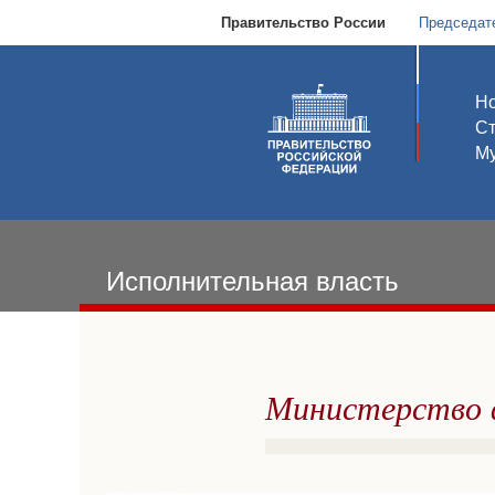
Правительство России
Председат
Но
С
Му
Исполнительная власть
Министерство ф