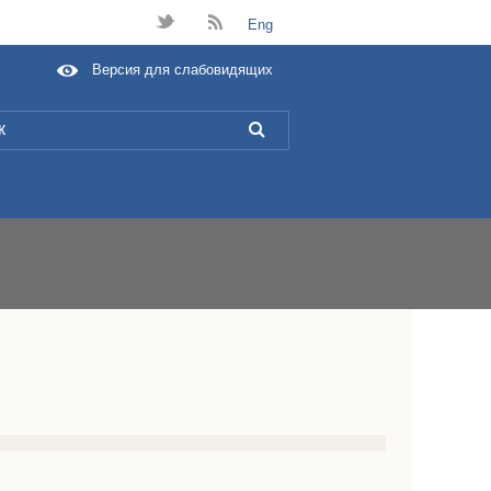
t
B
Eng
Версия для слабовидящих
L