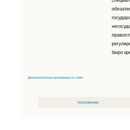
специал
обязате
государ
негосуд
правоот
регулир
бюро кр
Дополнительные материалы по теме
положение