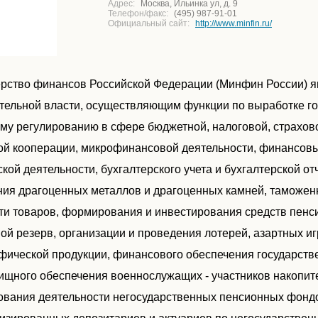
Адрес:
Москва, Ильинка ул, д. 9
Телефон/факс:
(495) 987-91-01
Официальный сайт:
http://www.minfin.ru/
рство финансов Российской Федерации (Минфин России) 
тельной власти, осуществляющим функции по выработке го
му регулированию в сфере бюджетной, налоговой, страхово
ой кооперации, микрофинансовой деятельности, финансовых
кой деятельности, бухгалтерского учета и бухгалтерской от
ия драгоценных металлов и драгоценных камней, таможен
ти товаров, формирования и инвестирования средств пенс
ой резерв, организации и проведения лотерей, азартных и
фической продукции, финансового обеспечения государств
ищного обеспечения военнослужащих - участников накопите
ования деятельности негосударственных пенсионных фонд