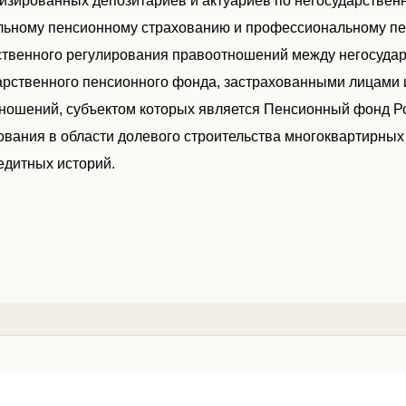
изированных депозитариев и актуариев по негосударствен
льному пенсионному страхованию и профессиональному пе
ственного регулирования правоотношений между негосуда
арственного пенсионного фонда, застрахованными лицами и
ношений, субъектом которых является Пенсионный фонд Ро
ования в области долевого строительства многоквартирных
едитных историй.