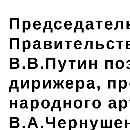
Председател
Правительст
В.В.Путин по
дирижера, п
народного а
В.А.Чернушен