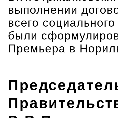
выполнении догов
всего социального
были сформулиров
Премьера в Нориль
Председател
Правительст