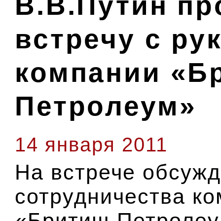
В.В.Путин п
встречу с ру
компании «Б
Петролеум»
14 января 2011
На встрече обсуж
сотрудничества к
«Бритиш Петролеу