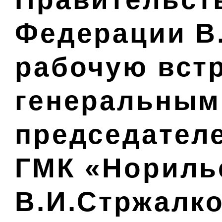
Федерации В
рабочую встр
генеральным
председател
ГМК «Нориль
В.И.Стржалк