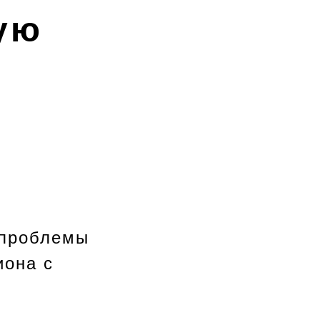
ую
 проблемы
иона с