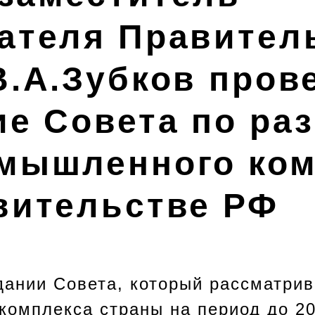
ателя Правител
В.А.Зубков пров
ие Совета по ра
мышленного ком
вительстве РФ
дании Совета, который рассматри
комплекса страны на период до 20