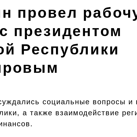
ин провел рабоч
 с президентом
ой Республики
ыровым
суждались социальные вопросы и
лики, а также взаимодействие рег
инансов.