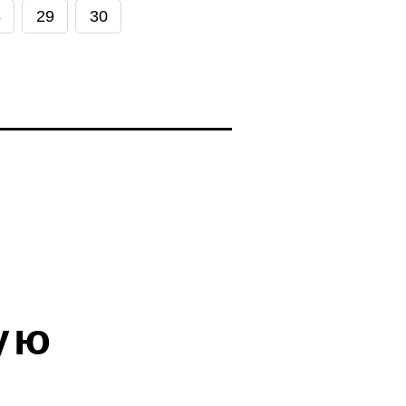
8
29
30
ую