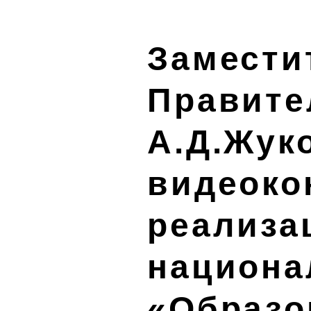
Замести
Правите
А.Д.Жук
видеоко
реализа
национа
«Образо