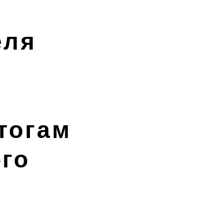
еля
тогам
го
м