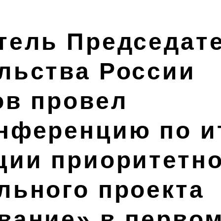
тель Председат
льства России
ов провел
нференцию по и
ции приоритетно
льного проекта
вание» в перво