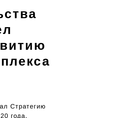
ьства
ел
звитию
плекса
вал Стратегию
20 года,