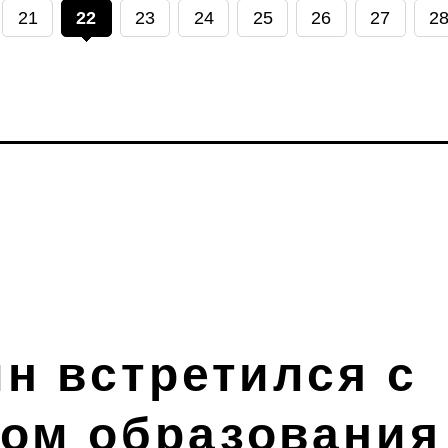
21
22
23
24
25
26
27
2
ин встретился с
ом образования 