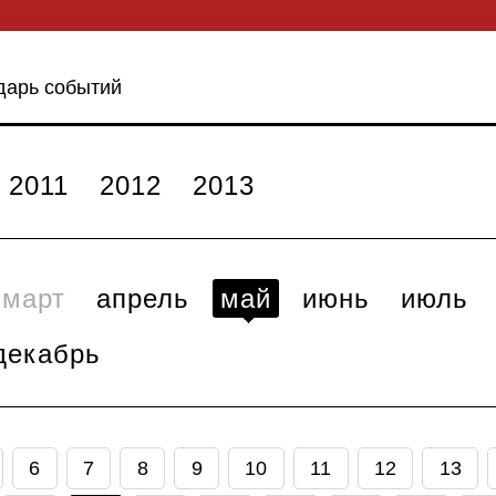
дарь событий
2011
2012
2013
март
апрель
май
июнь
июль
декабрь
6
7
8
9
10
11
12
13