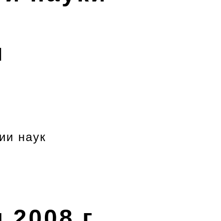
м
ии наук
 2008 г.