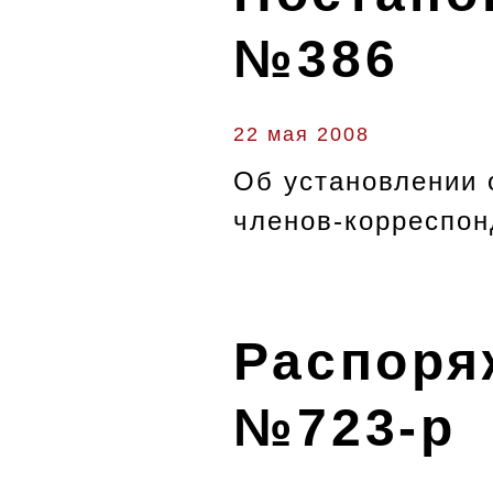
№386
22 мая 2008
Об установлении 
членов-корреспон
Распоряж
№723-р