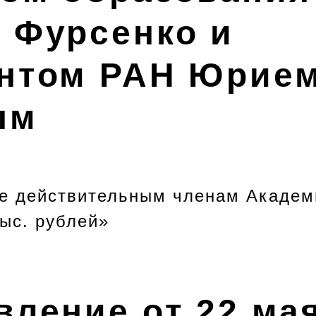
 Фурсенко и
нтом РАН Юрие
ым
е действительным членам Академ
ыс. рублей»
ление от 22 мая