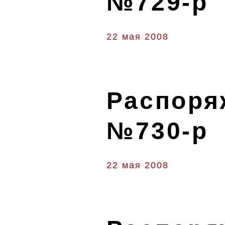
№729-р
22 мая 2008
Распоряж
№730-р
22 мая 2008