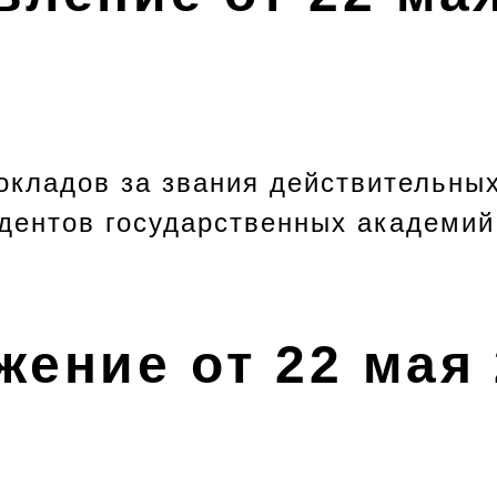
окладов за звания действительных
дентов государственных академий
ение от 22 мая 