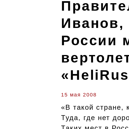
Правите
Иванов,
России 
вертоле
«HeliRus
15 мая 2008
«В такой стране, 
Туда, где нет дор
Таких мест в Рос