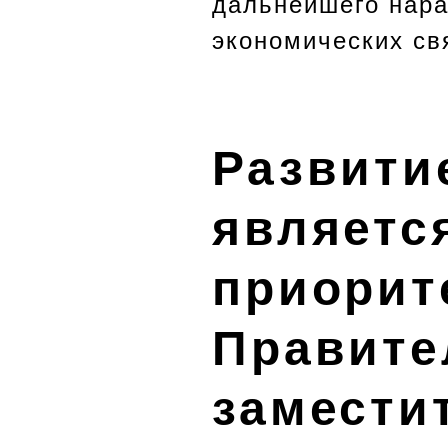
дальнейшего нара
экономических св
Развити
являетс
приорит
Правите
замести