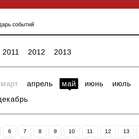
дарь событий
2011
2012
2013
март
апрель
май
июнь
июль
декабрь
6
7
8
9
10
11
12
13