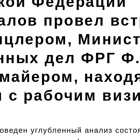
кой Федерации
алов провел вст
нцлером, Минис
нных дел ФРГ Ф.
майером, наход
и с рабочим виз
роведен углубленный анализ состо