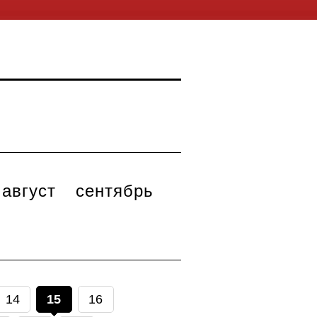
август
сентябрь
14
15
16