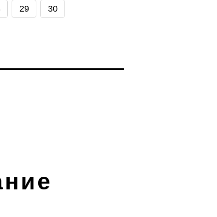
8
29
30
ание