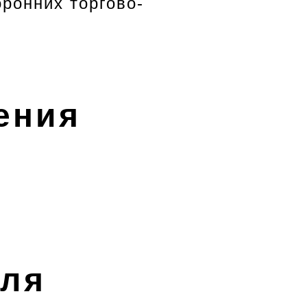
ронних торгово-
ения
еля