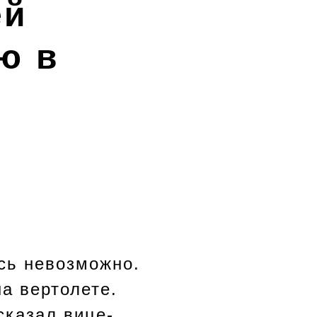
ей
ю в
ись невозможно.
на вертолете.
сказал вице-