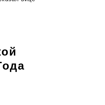
кой
Года