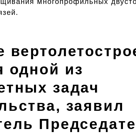
щивания многопрофильных двусто
язей.
е вертолетостро
я одной из
етных задач
льства, заявил
тель Председат