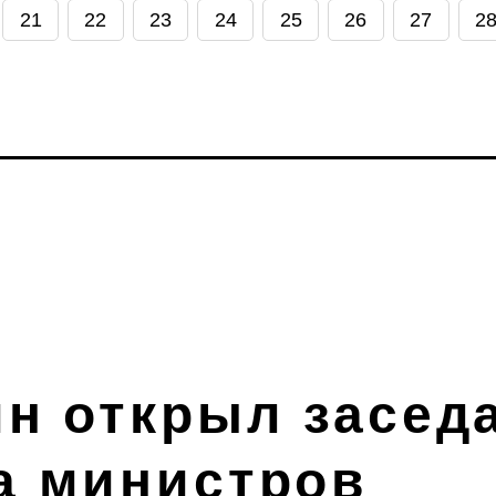
21
22
23
24
25
26
27
2
ин открыл засед
а министров