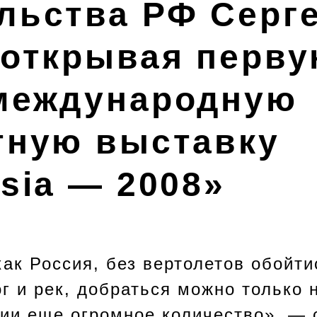
льства РФ Серг
 открывая перву
международную
тную выставку
sia — 2008»
как Россия, без вертолетов обойт
ог и рек, добраться можно только 
сии еще огромное количество», — 