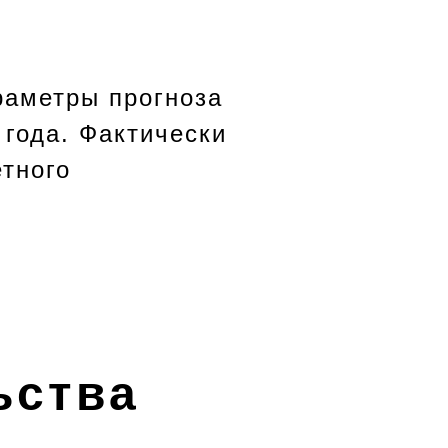
раметры прогноза
 года. Фактически
етного
ьства