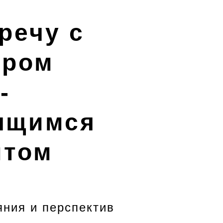
речу с
тром
-
ящимся
итом
яния и перспектив