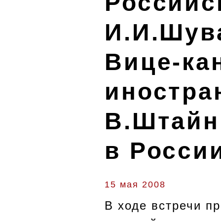
Российс
И.И.Шув
Вице-ка
иностра
В.Штайн
в Росси
15 мая 2008
В ходе встречи п