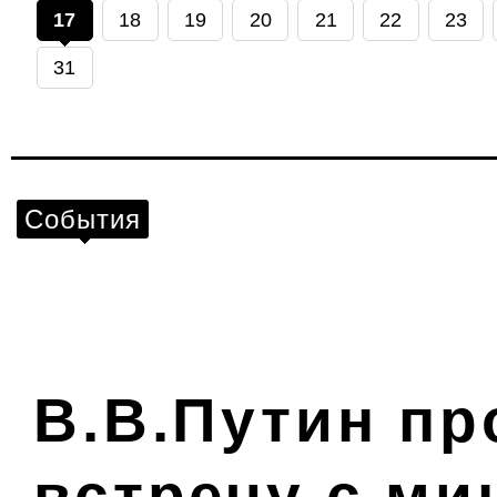
17
18
19
20
21
22
23
31
События
В.В.Путин п
встречу с ми