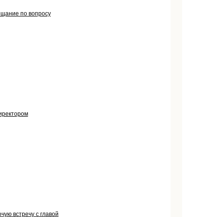
ещание по вопросу
директором
чую встречу с главой