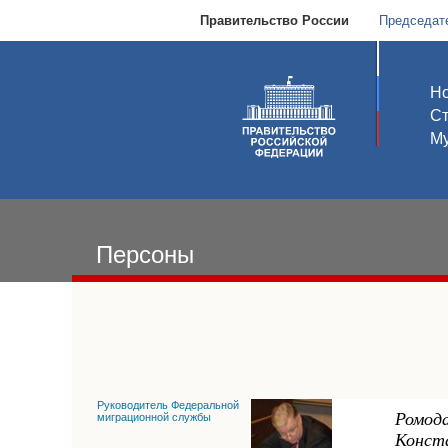
Правительство России
Председат
Но
С
Му
Персоны
Руководитель Федеральной
Ромод
миграционной службы
Конст