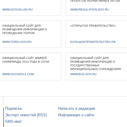
ПРОЕКТОВ НОРМАТИВНЫХ АКТОВ
WWW.GOSUSLUGI.RU
WWW.REGULATION.GOV.RU
ОФИЦИАЛЬНЫЙ САЙТ ДЛЯ
«ОТКРЫТОЕ ПРАВИТЕЛЬСТВО»
РАЗМЕЩЕНИЯ ИНФОРМАЦИИ О
ПРОВЕДЕНИИ ТОРГОВ
WWW.TORGI.GOV.RU
БОЛЬШОЕПРАВИТЕЛЬСТВО.РФ
ОФИЦИАЛЬНЫЙ САЙТ ЗИМНЕЙ
ОФИЦИАЛЬНЫЙ САЙТ ДЛЯ
ОЛИМПИАДЫ 2014 ГОДА В СОЧИ
РАЗМЕЩЕНИЯ ИНФОРМАЦИИ О
ГОСУДАРСТВЕННЫХ
(МУНИЦИПАЛЬНЫХ) УЧРЕЖДЕНИЯХ
WWW.SOCHI2014.COM
WWW.BUS.GOV.RU
Подписка
Написать в редакцию
Экспорт новостей (RSS)
Информация о сайте
SMS-alert