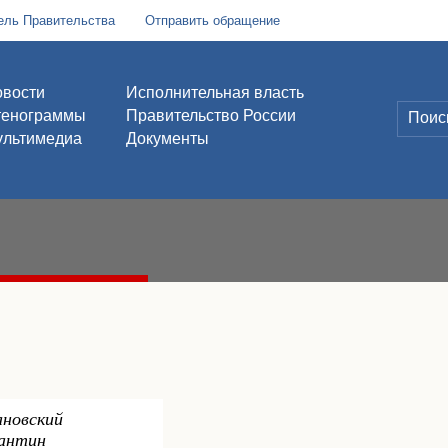
ель Правительства
Отправить обращение
вости
Исполнительная власть
тенограммы
Правительство России
льтимедиа
Документы
ановский
антин