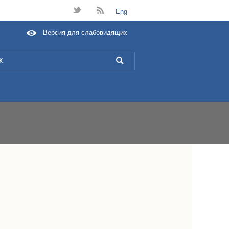
t
B
Eng
Версия для слабовидящих
L