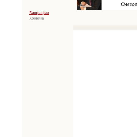
Олего
Биография
Хроника