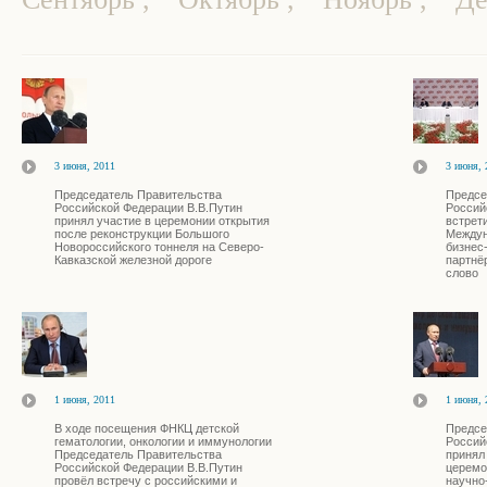
3 июня, 2011
3 июня, 
Председатель Правительства
Предсе
Российской Федерации В.В.Путин
Россий
принял участие в церемонии открытия
встрет
после реконструкции Большого
Междун
Новороссийского тоннеля на Северо-
бизнес
Кавказской железной дороге
партнё
слово
1 июня, 2011
1 июня, 
В ходе посещения ФНКЦ детской
Предсе
гематологии, онкологии и иммунологии
Россий
Председатель Правительства
принял
Российской Федерации В.В.Путин
церемо
провёл встречу с российскими и
научно