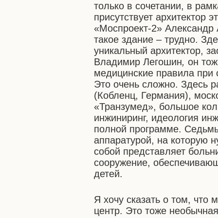
только в сочетании, в рам
присутствует архитектор э
«Моспроект-2» Александр 
такое здание – трудно. Зд
уникальный архитектор, з
Владимир Легошин
,
он тож
медицинские правила при с
Это очень сложно. Здесь 
(Кобленц, Германия), мос
«Транзумед», большое кол
инжиниринг, идеология ин
полной программе. Седьмы
аппаратурой, на которую н
собой представляет больн
сооружение, обеспечиваю
детей.
Я хочу сказать о том, что
центр. Это тоже необычна