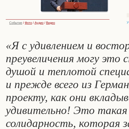
У
Событие
/
Фото
/
Аудио
/
Видео
«Я с удивлением и востор
преувеличения могу это с
душой и теплотой специ
и прежде всего из Герма
проекту, как они вклады
удивительно! Это такая
солидарность, которая 