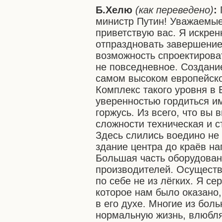
Б.Хелю
(как переведено)
:
министр Путин! Уважаемые
приветствую вас. Я искрен
отпраздновать завершение
возможность спроектироват
не повседневное. Создание
самом высоком европейско
Комплекс такого уровня в
уверенностью гордиться им
горжусь. Из всего, что вы 
сложности техническая и 
Здесь слились воедино не 
здание центра до краёв н
Большая часть оборудован
производителей. Осуществи
по себе не из лёгких. Я се
которое нам было оказано,
в его духе. Многие из бол
нормальную жизнь, влюбля