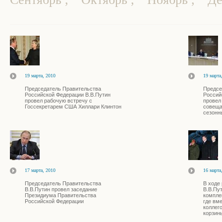
19 марта, 2010
19 марта
Председатель Правительства
Предсе
Российской Федерации В.В.Путин
Россий
провел рабочую встречу с
провел
Госсекретарем США Хиллари Клинтон
совеща
сезонн
17 марта, 2010
16 марта
Председатель Правительства
В ходе
В.В.Путин провел заседание
В.В.Пу
Президиума Правительства
компле
Российской Федерации
где вм
коллег
корзин