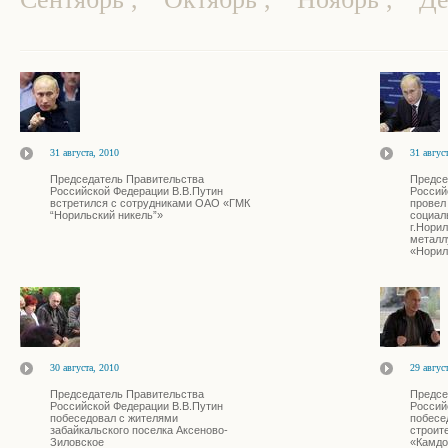
31 августа, 2010
31 авгус
Председатель Правительства
Предсе
Российской Федерации В.В.Путин
Россий
встретился с сотрудниками ОАО «ГМК
провел
“Норильский никель”»
социал
г.Норил
металл
«Норил
30 августа, 2010
29 авгус
Председатель Правительства
Предсе
Российской Федерации В.В.Путин
Россий
побеседовал с жителями
побесе
забайкальского поселка Аксеново-
строит
Зиловское
«Камдо