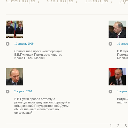
10 апреля, 2009
10 апрел
Совместная пресс-конференция
В.В.Пу
В.В.Путина и Премьер-министра
Премье
Ирака Н. аль-Малики
Малики
2 апреля, 2009
1 апреля
В.В.Путин провел встречу с
Встреч
руководством депутатских фракций и
партии
объединений Государственной Думы,
общественных и политических
организаций
1
2
3