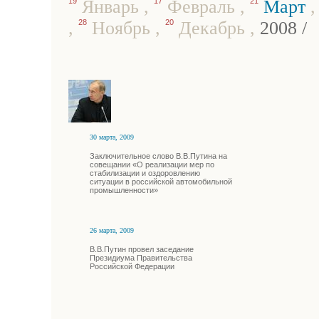
19
Январь
,
17
Февраль
,
21
Март
,
28
Ноябрь
,
20
Декабрь
,
2008
/
30 марта, 2009
Заключительное слово В.В.Путина на
совещании «О реализации мер по
стабилизации и оздоровлению
ситуации в российской автомобильной
промышленности»
26 марта, 2009
В.В.Путин провел заседание
Президиума Правительства
Российской Федерации