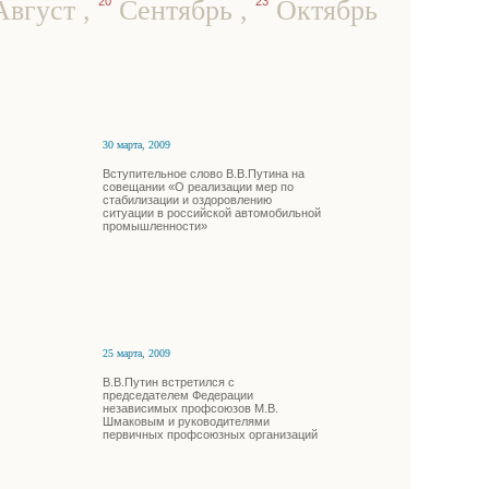
вгуст
,
20
Сентябрь
,
23
Октябрь
30 марта, 2009
Вступительное слово В.В.Путина на
совещании «О реализации мер по
стабилизации и оздоровлению
ситуации в российской автомобильной
промышленности»
25 марта, 2009
В.В.Путин встретился с
председателем Федерации
независимых профсоюзов М.В.
Шмаковым и руководителями
первичных профсоюзных организаций