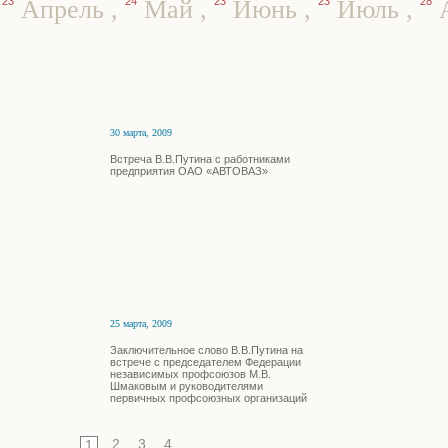
,
23
Апрель
,
24
Май
,
23
Июнь
,
23
Июль
,
28
А
30 марта, 2009
Встреча В.В.Путина с работниками
предприятия ОАО «АВТОВАЗ»
25 марта, 2009
Заключительное слово В.В.Путина на
встрече с председателем Федерации
независимых профсоюзов М.В.
Шмаковым и руководителями
первичных профсоюзных организаций
2
3
4
1