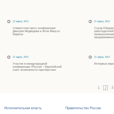
22 марта, 2013
21 марта, 2013
Совместная пресс-конференция
Съезд Общерос
Дмитрия Медведева и Жозе Мануэл
работодателей
Баррозу
промышленник
предпринимат
21 марта, 2013
21 марта, 2013
Участие в международной
Интервью евр
конференции «Россия – Европейский
союз: возможности партнёрства»
1
3
2
Исполнительная власть
Правительство России