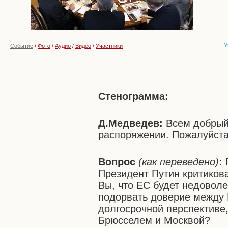
У
Событие
/
Фото
/
Аудио
/
Видео
/
Участники
Стенограмма:
Д.Медведев:
Всем добрый 
распоряжении. Пожалуйста,
Вопрос
(как переведено)
:
П
Президент Путин критиков
Вы, что ЕС будет недоволе
подорвать доверие между 
долгосрочной перспективе
Брюсселем и Москвой?