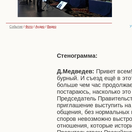
У
Событие
/
Фото
/
Аудио
/
Видео
Стенограмма:
Д.Медведев:
Привет всем
бурный. И съезд ещё в это
больше чем час продолжае
постараюсь, насколько эт
Председатель Правительств
приглашение выступить на 
общения, без нормальных п
споров невозможно выстро
отношения, которые истор