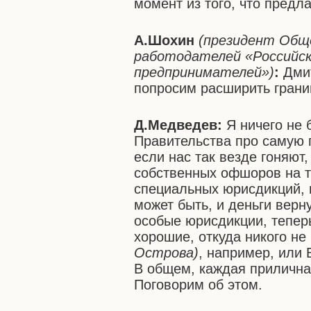
момент из того, что предл
А.Шохин
(президент Общ
работодателей
«Российс
предпринимателей»)
:
Дмит
попросим расширить грани
Д.Медведев:
Я ничего не 
Правительства про самую 
если нас так везде гоняют,
собственных офшоров на т
специальных юрисдикций, г
может быть, и деньги верну
особые юрисдикции, теперь
хорошие, откуда никого не 
Острова)
, например, или 
В общем, каждая прилична
Поговорим об этом.