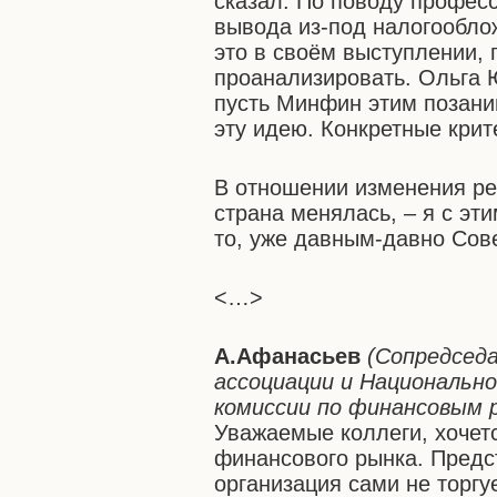
сказал. По поводу профес
вывода из-под налогообло
это в своём выступлении, 
проанализировать. Ольга Ю
пусть Минфин этим позани
эту идею. Конкретные кри
В отношении изменения ре
страна менялась, – я с эти
то, уже давным-давно Сове
<…>
А.Афанасьев
(Сопредсед
ассоциации и Национально
комиссии по финансовым 
Уважаемые коллеги, хочет
финансового рынка. Предст
организация сами не торг