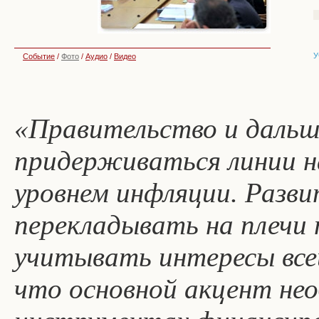
У
Событие
/
Фото
/
Аудио
/
Видео
«Правительство и дальш
придерживаться линии н
уровнем инфляции. Разви
перекладывать на плечи
учитывать интересы всей
что основной акцент не