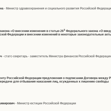
вна
- Министр здравоохранения и социального развития Российской Федерац
3
 закона «О внесении изменения в статью 26
Федерального закона «О введе
ской Федерации и внесении изменений в некоторые законодательные акт
ич
- статс-секретарь - заместитель Министра финансов Российской Федераци
денту Российской Федерации предложения о подписании Договора между 
передаче для отбывания наказания лиц, осужденных к лишению свободы
димирович
- Министр юстиции Российской Федерации