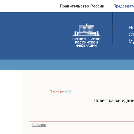
Правительство России
Председат
Но
С
Му
3 ноября
2011
Повестка заседан
Событие