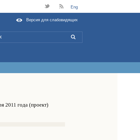
t
B
Eng
Версия для слабовидящих
L
я 2011 года (проект)