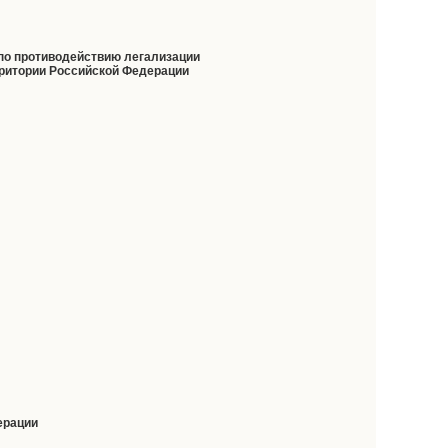
по противодействию легализации
рритории Российской Федерации
ерации