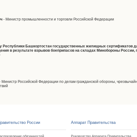
ич
- Министр промышленности и торговли Российской Федерации
ву Республики Башкортостан государственных жилищных сертификатов д
ия в результате взрывов боеприпасов на складах Минобороны России, пр
)
- Министр Российской Федерации по делам гражданской обороны, чрезвычай
ствий
равительство России
Аппарат Правительства
аспределение обязанностей
Руководство Аппарата Правительства