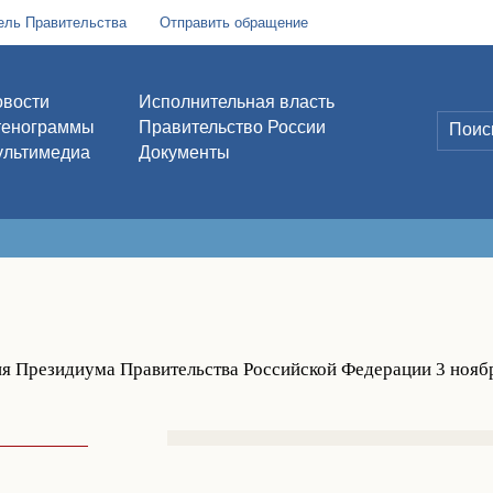
ель Правительства
Отправить обращение
вости
Исполнительная власть
тенограммы
Правительство России
льтимедиа
Документы
ия Президиума Правительства Российской Федерации 3 ноябр