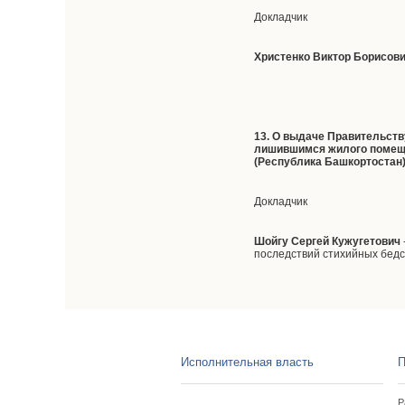
Докладчик
Христенко Виктор Борисов
13. О выдаче Правительст
лишившимся жилого помещен
(Республика Башкортостан
Докладчик
Шойгу Сергей Кужугетович
последствий стихийных бед
Исполнительная власть
П
Р