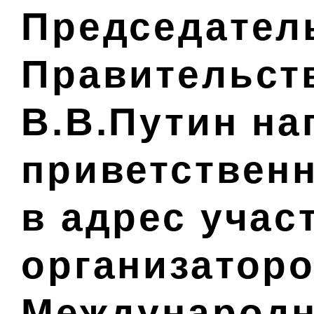
Председател
Правительст
В.В.Путин на
приветствен
в адрес учас
организаторо
Международн