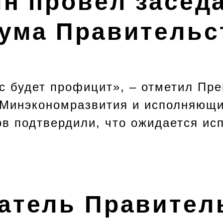
ин провёл засед
ума Правительс
ас будет профицит», – отметил Пр
 Минэкономразвития и исполняющи
в подтвердили, что ожидается ис
атель Правител