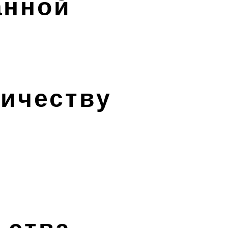
анной
ничеству