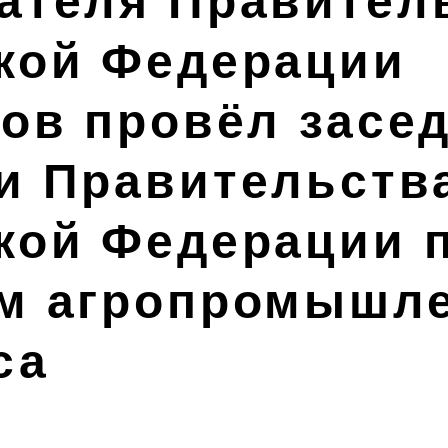
ателя Правител
кой Федерации
ков провёл засе
и Правительств
кой Федерации 
м агропромышл
са