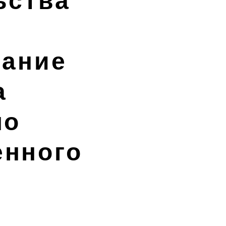
ьства
дание
а
по
енного