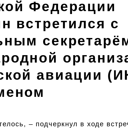
кой Федерации
ин встретился с
ьным секретарё
родной организ
ской авиации (И
меном
телось, – подчеркнул в ходе встре