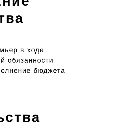
ание
тва
емьер в ходе
й обязанности
полнение бюджета
ьства