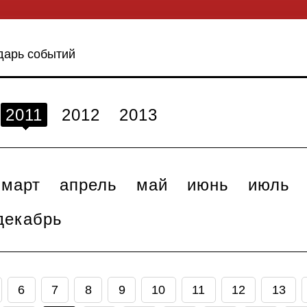
дарь событий
2011
2012
2013
март
апрель
май
июнь
июль
декабрь
6
7
8
9
10
11
12
13