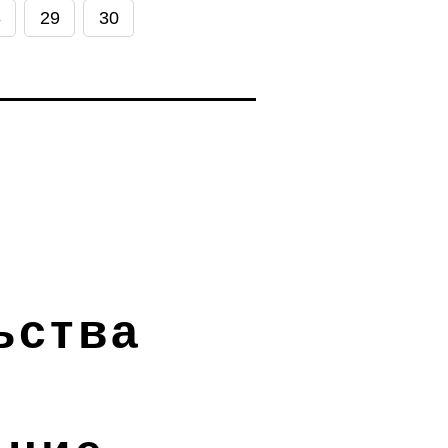
8
29
30
ьства