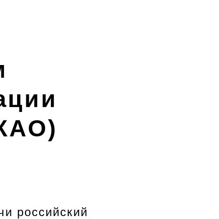
м
ации
КАО)
чи российский