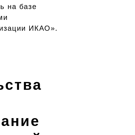
ь на базе
ми
низации ИКАО».
ьства
дание