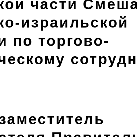
кой части Смеш
ко-израильской
и по торгово-
ческому сотруд
заместитель