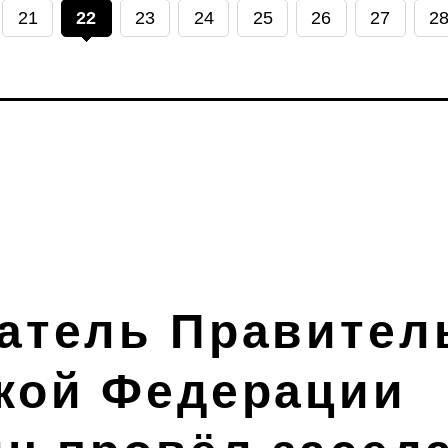
21
22
23
24
25
26
27
2
атель Правител
кой Федерации