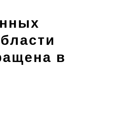
енных
области
ращена в