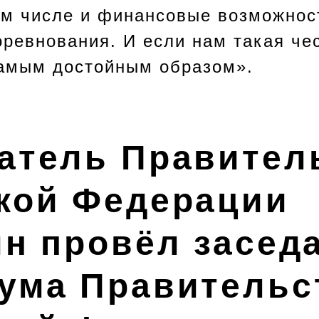
ом числе и финансовые возможност
оревнования. И если нам такая чес
самым достойным образом».
атель Правител
кой Федерации
ин провёл засед
ума Правительс