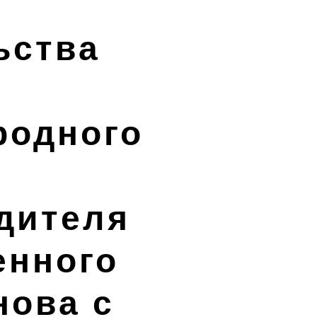
ьства
родного
дителя
енного
нова с