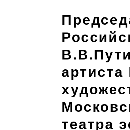
Председ
Российс
В.В.Пут
артиста
художес
Московс
театра э