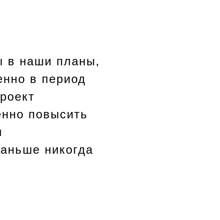
ы в наши планы,
енно в период
роект
енно повысить
и
раньше никогда