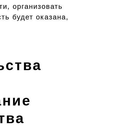
и, организовать
ть будет оказана,
ьства
ание
тва