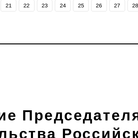
21
22
23
24
25
26
27
2
ие Председател
льства Российс