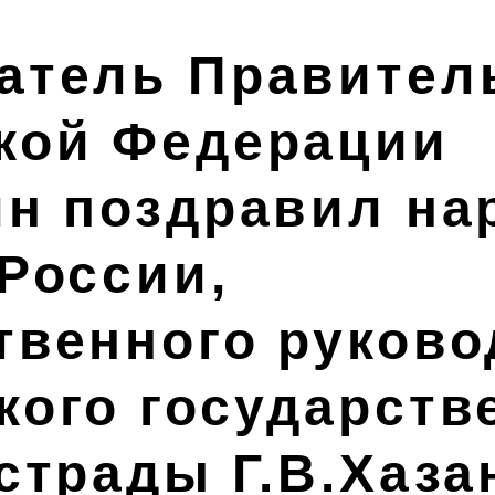
атель Правител
кой Федерации
ин поздравил на
 России,
твенного руково
кого государств
страды Г.В.Хаза