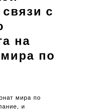
 связи с
о
а на
 мира по
онат мира по
лание, и