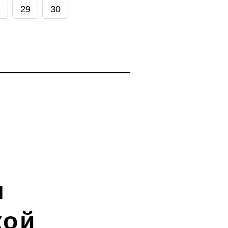
8
29
30
я
кой