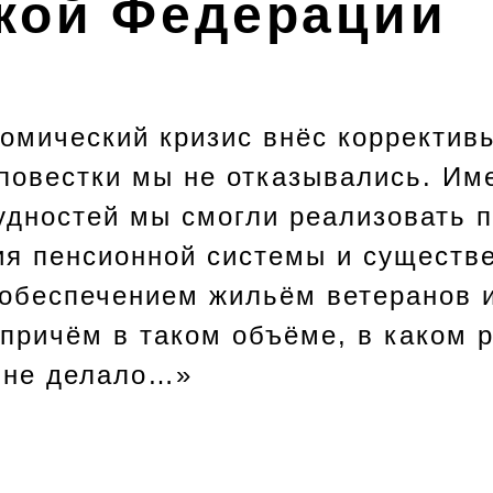
кой Федерации
омический кризис внёс корректив
 повестки мы не отказывались. Им
удностей мы смогли реализовать п
я пенсионной системы и существ
 обеспечением жильём ветеранов 
причём в таком объёме, в каком 
о не делало…»