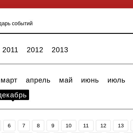
дарь событий
2011
2012
2013
март
апрель
май
июнь
июль
декабрь
6
7
8
9
10
11
12
13