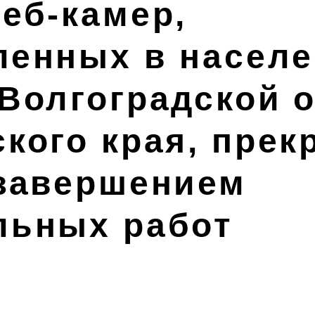
веб-камер,
ленных в насел
 Волгоградской 
ского края, прек
 завершением
льных работ