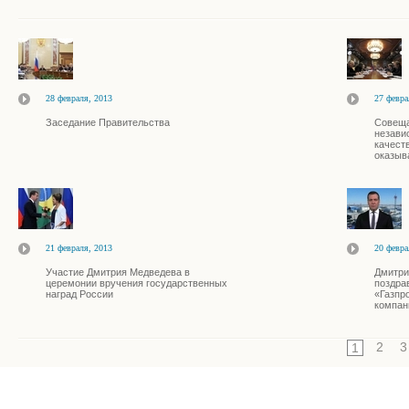
28 февраля, 2013
27 февра
Заседание Правительства
Совеща
незави
качест
оказыв
21 февраля, 2013
20 февра
Участие Дмитрия Медведева в
Дмитри
церемонии вручения государственных
поздра
наград России
«Газпр
компан
2
3
1