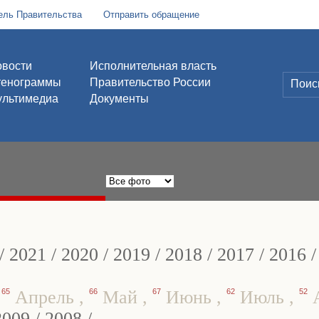
ель Правительства
Отправить обращение
вости
Исполнительная власть
тенограммы
Правительство России
льтимедиа
Документы
/
2021
/
2020
/
2019
/
2018
/
2017
/
2016
,
65
Апрель
,
66
Май
,
67
Июнь
,
62
Июль
,
52
А
2009
/
2008
/