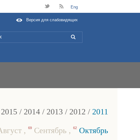
t
B
Eng
Версия для слабовидящих
L
/
2015
/
2014
/
2013
/
2012
/
2011
вгуст
,
69
Сентябрь
,
62
Октябрь