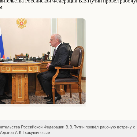
вительства Российской Федерации В.В.Путин провёл рабочу
м
ительства Российской Федерации В.В.Путин провёл рабочую встречу с
 Адыгея А.К.Тхакушиновым