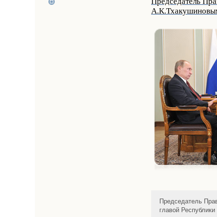
Председатель Пра
А.К.Тхакушиновы
Председатель Прав
главой Республики