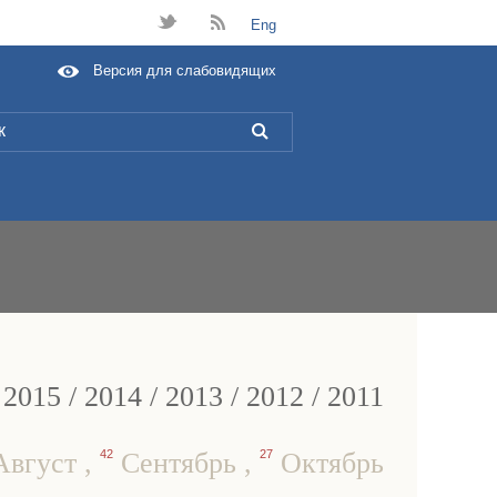
t
B
Eng
Версия для слабовидящих
L
/
2015
/
2014
/
2013
/
2012
/
2011
вгуст
,
42
Сентябрь
,
27
Октябрь