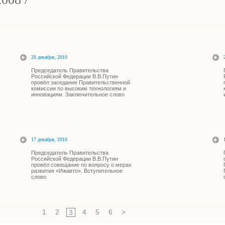
20 декабря, 2010
Председатель Правительства
Российской Федерации В.В.Путин
провёл заседание Правительственной
комиссии по высоким технологиям и
инновациям. Заключительное слово
17 декабря, 2010
Председатель Правительства
Российской Федерации В.В.Путин
провёл совещание по вопросу о мерах
развития «Ижавто». Вступительное
слово
1
2
4
5
6
>
3