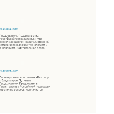
20 декабря, 2010
Председатель Правительства
Российской Федерации В.В.Путин
провёл заседание Правительственной
комиссии по высоким технологиям и
инновациям. Вступительное слово
16 декабря, 2010
По завершении программы «Разговор
с Владимиром Путиным.
Продолжение» Председатель
Правительства Российской Федерации
ответил на вопросы журналистов