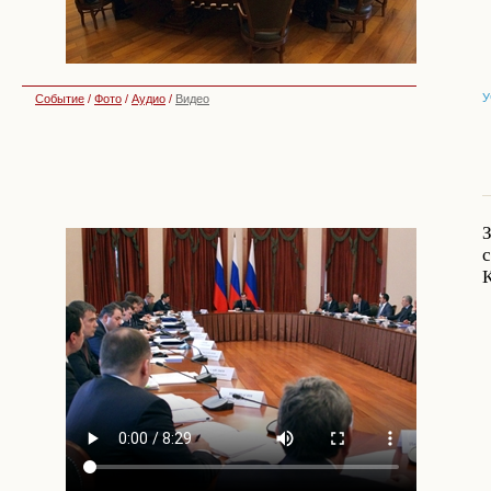
У
Событие
/
Фото
/
Аудио
/
Видео