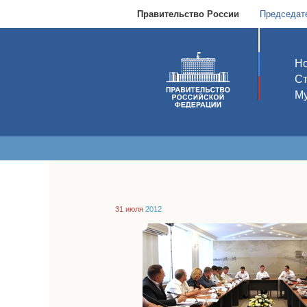
Правительство России
Председат
Но
С
Му
31 июля
2012