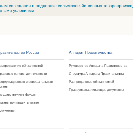
огам совещания о поддержке сельскохозяйственных товаропроизво
одными условиями
равительство России
Аппарат Правительства
аспределение обязанностей
Руководство Аппарата Правительства
равовые основы деятельности
Структура Аппарата Правительства
оординационные и совещательные
Распределение обязанностей
рганы
Правоустанавливающие документы
осударственные фонды
рганы при правительстве
окументы