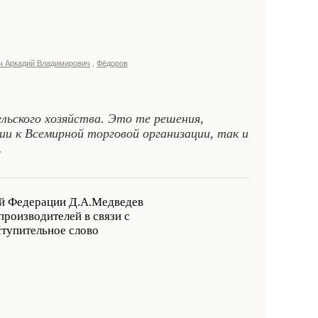
ч Аркадий Владимирович
,
Фёдоров
ельского хозяйства. Это те решения,
и к Всемирной торговой организации, так и
.
ой Федерации Д.А.Медведев
роизводителей в связи с
тупительное слово