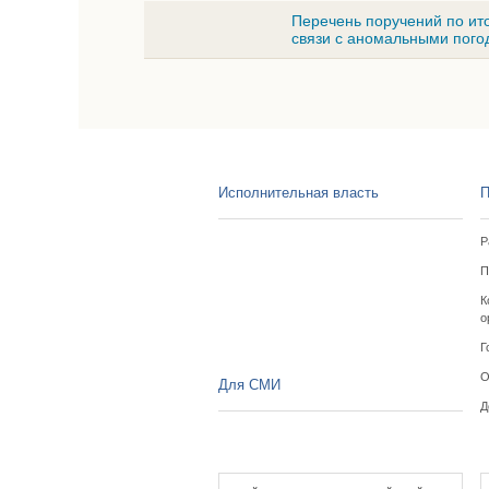
Перечень поручений по ит
связи с аномальными пог
Исполнительная власть
П
Р
П
К
о
Г
О
Для СМИ
Д