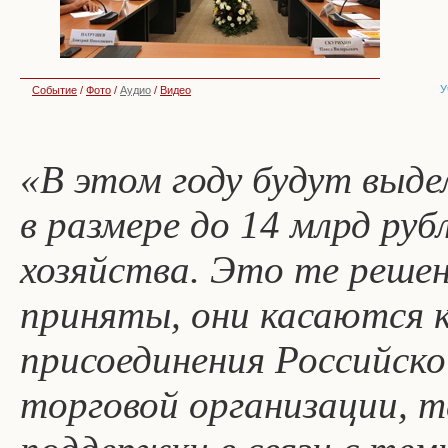
У
Событие
/
Фото
/
Аудио
/
Видео
«В этом году будут выд
в размере до 14 млрд руб
хозяйства. Это те реше
приняты, они касаются 
присоединения Российск
торговой организации, т