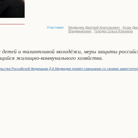
Участники:
Медведев Дмитрий Анатольевич
,
Козак Дм
Владимирович
,
Голодец Ольга Юрьевна
детей и талантливой молодёжи, меры защиты российско
ющийся жилищно-коммунального хозяйства.