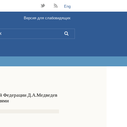
t
B
Eng
Версия для слабовидящих
L
ой Федерации Д.А.Медведев
лями