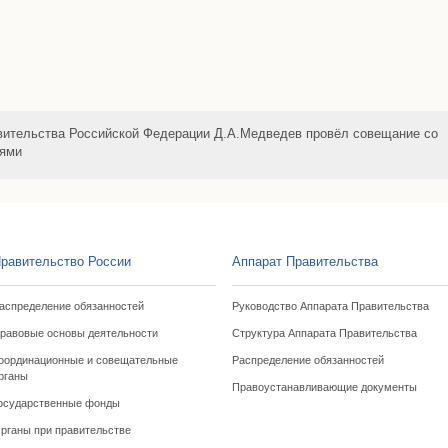
ительства Российской Федерации Д.А.Медведев провёл совещание со
лями
равительство России
Аппарат Правительства
аспределение обязанностей
Руководство Аппарата Правительства
равовые основы деятельности
Структура Аппарата Правительства
оординационные и совещательные
Распределение обязанностей
рганы
Правоустанавливающие документы
осударственные фонды
рганы при правительстве