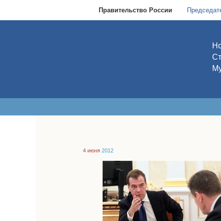
Правительство России
Председат
Но
С
Му
4 июня
2012