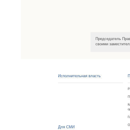
Председатель Прав
своими заместите
Исполнительная власть
П
Р
П
К
о
Г
О
Для СМИ