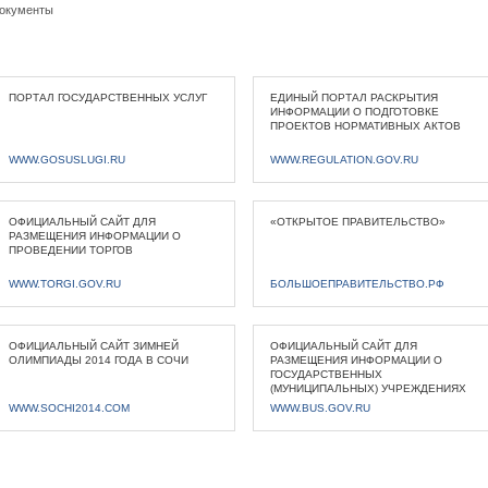
окументы
ПОРТАЛ ГОСУДАРСТВЕННЫХ УСЛУГ
ЕДИНЫЙ ПОРТАЛ РАСКРЫТИЯ
ИНФОРМАЦИИ О ПОДГОТОВКЕ
ПРОЕКТОВ НОРМАТИВНЫХ АКТОВ
WWW.GOSUSLUGI.RU
WWW.REGULATION.GOV.RU
ОФИЦИАЛЬНЫЙ САЙТ ДЛЯ
«ОТКРЫТОЕ ПРАВИТЕЛЬСТВО»
РАЗМЕЩЕНИЯ ИНФОРМАЦИИ О
ПРОВЕДЕНИИ ТОРГОВ
WWW.TORGI.GOV.RU
БОЛЬШОЕПРАВИТЕЛЬСТВО.РФ
ОФИЦИАЛЬНЫЙ САЙТ ЗИМНЕЙ
ОФИЦИАЛЬНЫЙ САЙТ ДЛЯ
ОЛИМПИАДЫ 2014 ГОДА В СОЧИ
РАЗМЕЩЕНИЯ ИНФОРМАЦИИ О
ГОСУДАРСТВЕННЫХ
(МУНИЦИПАЛЬНЫХ) УЧРЕЖДЕНИЯХ
WWW.SOCHI2014.COM
WWW.BUS.GOV.RU