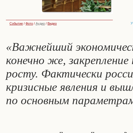
У
Событие
/
Фото
/
Аудио
/
Видео
«Важнейший экономическ
конечно же, закрепление
росту. Фактически росси
кризисные явления и выш
по основным параметра